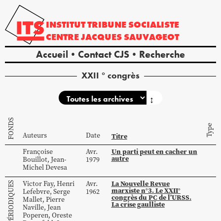
INSTITUT
TRIBUNE
SOCIALISTE
CENTRE
JACQUES
SAUVAGEOT
Accueil
Contact CJS
Recherche
XXII ° congrès
↕
FONDS
Type
Auteurs
Date
Titre
Un parti peut en cacher un
Françoise
Avr.
autre
Bouillot
,
Jean-
1979
Michel
Devesa
La Nouvelle Revue
Victor
Fay
,
Henri
Avr.
PÉRIODIQUES
marxiste n°3. Le XXII°
Lefebvre
,
Serge
1962
congrès du PC de l’URSS.
Mallet
,
Pierre
La crise gaulliste
Naville
,
Jean
Poperen
,
Oreste