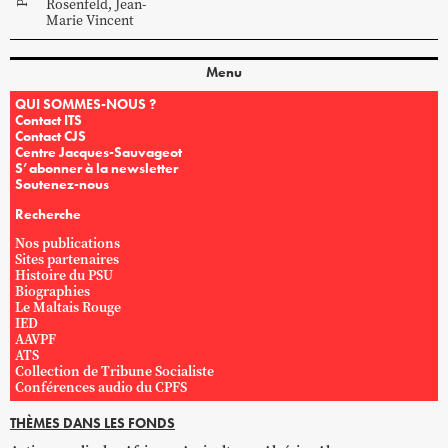
Rosenfeld
,
Jean-
Marie
Vincent
Menu
QUI SOMMES-NOUS ?
Contact ITS
Contact CJS
Centre Jacques-Sauvageot
S’abonner à la newsletter
Soutenez-nous
Recherche
Nos publications
Sites partenaires
Histoire du PSU
Biographies
Le Maltais Rouge
IED
AAVPF
ATS
Collection de Tribune Socialiste
Conférences audio du CPFS
THÈMES DANS LES FONDS