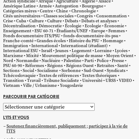
Action syndicale
Afrique
Agriculture
Algérie
Alsace
Amérique Latine
Armée
Autogestion
Bourgogne
Catégories mères
Centre
Chine
Chronologie
Cités universitaires
Classes sociales
Congrès
Consommation
Crise
Cuba
Culture
Culture
Débats
Débats et analyses
Décentralisation
Démocratie
Écologie
Ecologie
Économie
Enseignement
ESU 60-71
Étudiants/UNEF
Europe
Femmes
Fonds documentaire ITS/PSU
fonds-documentaire-its-psu
Franche-comté
Grandes écoles
Histoire du PSU
Hommage
Immigration
International
International (étudiant)
International ESU
Israël
Jeunes
Logement
Lorraine
Lycées
Marxisme
Mixité
Mouvement politique de masse
Moyen Orient
Nord
Normandie
Nucléaire
Palestine
Parti
Police
Presse
PSU 60-90
Réformes
Régions
Régions Ouest
Retraites
Santé
Sections
Social
Socialisme
Sorbonne
Sud-Ouest
Syndicats
Tchécoslovaquie
Textes de références
Textes théoriques
Transition
Travail
Tribune Socialiste
Université
URSS
VIDEO
Vietnam
Ville / Urbanisme
Yougoslavie
PARCOURIR PAR CATÉGORIE
Parcourir
par
L'ITS ET VOUS
catégorie
Soutenez financièrement, publiquement ; participez à la vie de
l'ITS