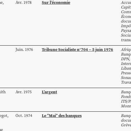
Sur l’économie
ne
,
Avr. 1978
Accu
Capit
Com
Écon
docum
Impô
Paysa
Socia
trans
Tribune Socialiste n°704 – 5 juin 1976
Juin. 1976
Afriq
Banq
DPN
,
Inter
Liban
Press
Sonac
Trava
L’argent
ith
Avr. 1975
Banq
Fond
ITS/P
Monn
Le “Mai” des banques
egot
,
Oct. 1974
Banq
docum
Grèv
ne