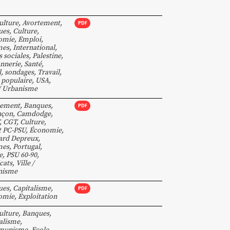
ulture
,
Avortement
,
PDF
ues
,
Culture
,
omie
,
Emploi
,
mes
,
International
,
s sociales
,
Palestine
,
nnerie
,
Santé
,
l
,
sondages
,
Travail
,
 populaire
,
USA
,
 / Urbanisme
tement
,
Banques
,
PDF
nçon
,
Camdodge
,
,
CGT
,
Culture
,
t PC-PSU
,
Économie
,
ard Depreux
,
mes
,
Portugal
,
e
,
PSU 60-90
,
cats
,
Ville /
nisme
ues
,
Capitalisme
,
PDF
omie
,
Exploitation
ulture
,
Banques
,
alisme
,
munisme
,
Ecole
,