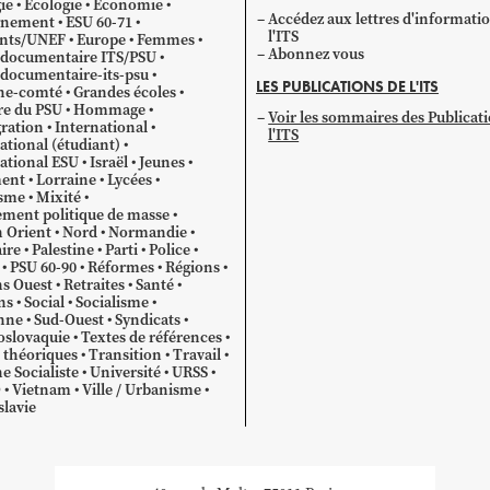
ie
Ecologie
Économie
Accédez aux lettres d'informati
gnement
ESU 60-71
l'ITS
ants/UNEF
Europe
Femmes
Abonnez vous
 documentaire ITS/PSU
documentaire-its-psu
LES PUBLICATIONS DE L'ITS
he-comté
Grandes écoles
re du PSU
Hommage
Voir les sommaires des Publicat
ration
International
l'ITS
ational (étudiant)
ational ESU
Israël
Jeunes
ent
Lorraine
Lycées
sme
Mixité
ment politique de masse
 Orient
Nord
Normandie
ire
Palestine
Parti
Police
PSU 60-90
Réformes
Régions
s Ouest
Retraites
Santé
ns
Social
Socialisme
nne
Sud-Ouest
Syndicats
oslovaquie
Textes de références
 théoriques
Transition
Travail
e Socialiste
Université
URSS
O
Vietnam
Ville / Urbanisme
lavie