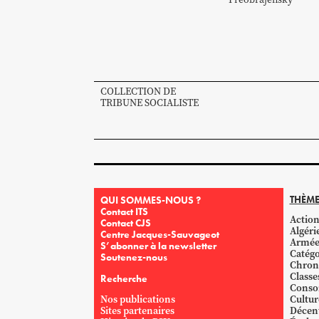
COLLECTION DE
TRIBUNE SOCIALISTE
THÈME
QUI SOMMES-NOUS ?
Contact ITS
Action
Contact CJS
Algéri
Centre Jacques-Sauvageot
Armé
S’abonner à la newsletter
Catégo
Soutenez-nous
Chron
Classe
Recherche
Conso
Nos publications
Cultur
Sites partenaires
Décent