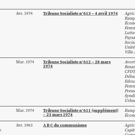
Tribune Socialiste n°613 – 4 avril 1974
Avr. 1974
Agric
Banq
Écon
Fem
Lutte
Paysa
Socia
Unité
Ville
Tribune Socialiste n°612 – 28 mars
Mar. 1974
Avor
1974
Besa
CFDT
Déba
Edou
Fem
Press
Syndi
Urba
Tribune Socialiste n°611 (supplément)
Mar. 1974
Banq
– 23 mars 1974
Écon
A B C du communisme
Avr. 1963
Agric
e
Capit
Com