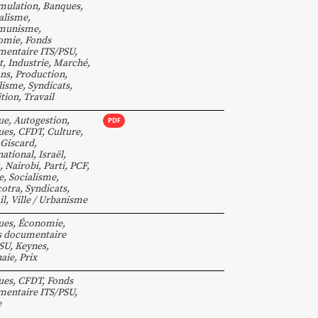
mulation
,
Banques
,
alisme
,
munisme
,
omie
,
Fonds
entaire ITS/PSU
,
t
,
Industrie
,
Marché
,
ns
,
Production
,
lisme
,
Syndicats
,
ition
,
Travail
ue
,
Autogestion
,
PDF
ues
,
CFDT
,
Culture
,
Giscard
,
national
,
Israël
,
,
Nairobi
,
Parti
,
PCF
,
e
,
Socialisme
,
otra
,
Syndicats
,
il
,
Ville / Urbanisme
ues
,
Économie
,
s documentaire
SU
,
Keynes
,
aie
,
Prix
ues
,
CFDT
,
Fonds
entaire ITS/PSU
,
e