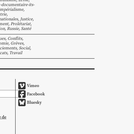
-documentaire-its-
Impérialisme
,
trie
,
nationales
,
Justice
,
ment
,
Prolétariat
,
ion
,
Russie
,
Santé
ues
,
Conflits
,
omie
,
Grèves
,
ciements
,
Social
,
cats
,
Travail
Vimeo
Facebook
Bluesky
e de