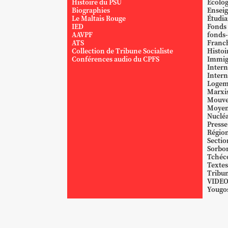
Histoire du PSU
Écolog
Biographies
Ensei
Le Maltais Rouge
Étudi
IED
Fonds
AAVPF
fonds-
ATS
Franc
Collection de Tribune Socialiste
Histoi
Conférences audio du CPFS
Immig
Intern
Intern
Logem
Marxi
Mouve
Moyen
Nucléa
Presse
Région
Sectio
Sorbo
Tchéc
Textes
Tribun
VIDE
Yougos