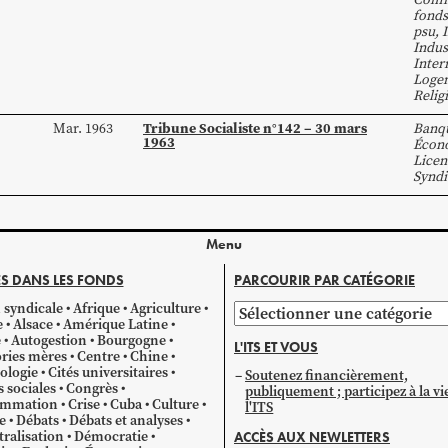
fonds
psu
,
Indus
Inter
Loge
Relig
Tribune Socialiste n°142 – 30 mars
Mar. 1963
Banq
1963
Écon
Licen
Syndi
Menu
S DANS LES FONDS
PARCOURIR PAR CATÉGORIE
 syndicale
Afrique
Agriculture
Parcourir
e
Alsace
Amérique Latine
par
e
Autogestion
Bourgogne
L'ITS ET VOUS
catégorie
ries mères
Centre
Chine
ologie
Cités universitaires
Soutenez financièrement,
s sociales
Congrès
publiquement ; participez à la vi
mmation
Crise
Cuba
Culture
l'ITS
e
Débats
Débats et analyses
ralisation
Démocratie
ACCÈS AUX NEWLETTERS