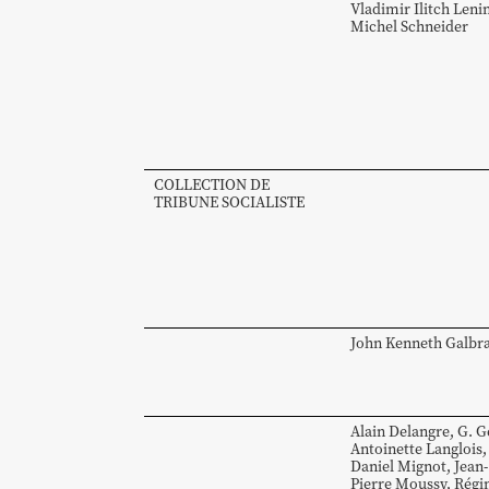
Vladimir Ilitch
Leni
Michel
Schneider
COLLECTION DE
TRIBUNE SOCIALISTE
John Kenneth
Galbra
Alain
Delangre
,
G.
G
Antoinette
Langlois
,
Daniel
Mignot
,
Jean-
Pierre
Moussy
,
Régi