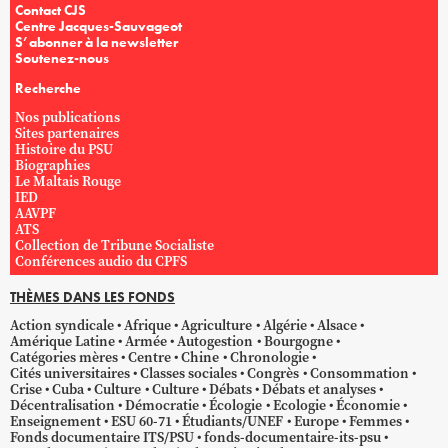
Contact CJS
Centre Jacques-Sauvageot
S’abonner à la newsletter
Soutenez-nous
Recherche
Nos publications
Sites partenaires
Histoire du PSU
Biographies
Le Maltais Rouge
IED
AAVPF
ATS
Collection de Tribune Socialiste
Conférences audio du CPFS
THÈMES DANS LES FONDS
Action syndicale
Afrique
Agriculture
Algérie
Alsace
Amérique Latine
Armée
Autogestion
Bourgogne
Catégories mères
Centre
Chine
Chronologie
Cités universitaires
Classes sociales
Congrès
Consommation
Crise
Cuba
Culture
Culture
Débats
Débats et analyses
Décentralisation
Démocratie
Écologie
Ecologie
Économie
Enseignement
ESU 60-71
Étudiants/UNEF
Europe
Femmes
Fonds documentaire ITS/PSU
fonds-documentaire-its-psu