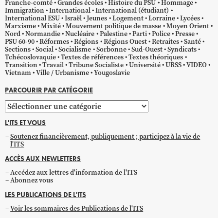
Franche-comté
Grandes écoles
Histoire du PSU
Hommage
Immigration
International
International (étudiant)
International ESU
Israël
Jeunes
Logement
Lorraine
Lycées
Marxisme
Mixité
Mouvement politique de masse
Moyen Orient
Nord
Normandie
Nucléaire
Palestine
Parti
Police
Presse
PSU 60-90
Réformes
Régions
Régions Ouest
Retraites
Santé
Sections
Social
Socialisme
Sorbonne
Sud-Ouest
Syndicats
Tchécoslovaquie
Textes de références
Textes théoriques
Transition
Travail
Tribune Socialiste
Université
URSS
VIDEO
Vietnam
Ville / Urbanisme
Yougoslavie
PARCOURIR PAR CATÉGORIE
Parcourir
par
L'ITS ET VOUS
catégorie
Soutenez financièrement, publiquement ; participez à la vie de
l'ITS
ACCÈS AUX NEWLETTERS
Accédez aux lettres d'information de l'ITS
Abonnez vous
LES PUBLICATIONS DE L'ITS
Voir les sommaires des Publications de l'ITS