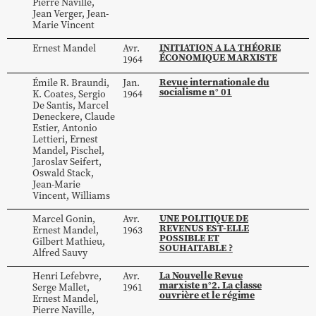
Pierre
Naville
,
Jean
Verger
,
Jean-
Marie
Vincent
INITIATION A LA THÉORIE
Ernest
Mandel
Avr.
ÉCONOMIQUE MARXISTE
1964
Revue internationale du
Émile R.
Braundi
,
Jan.
socialisme n° 01
K.
Coates
,
Sergio
1964
De Santis
,
Marcel
Deneckere
,
Claude
Estier
,
Antonio
Lettieri
,
Ernest
Mandel
,
Pischel
,
Jaroslav
Seifert
,
Oswald
Stack
,
Jean-Marie
Vincent
,
Williams
UNE POLITIQUE DE
Marcel
Gonin
,
Avr.
REVENUS EST-ELLE
Ernest
Mandel
,
1963
POSSIBLE ET
Gilbert
Mathieu
,
SOUHAITABLE ?
Alfred
Sauvy
La Nouvelle Revue
Henri
Lefebvre
,
Avr.
marxiste n°2. La classe
Serge
Mallet
,
1961
ouvrière et le régime
Ernest
Mandel
,
Pierre
Naville
,