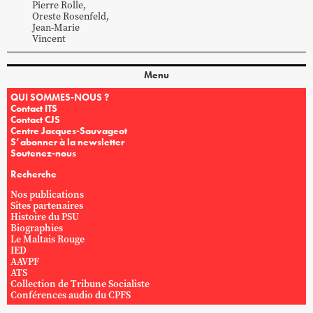
Pierre
Rolle
,
Oreste
Rosenfeld
,
Jean-Marie
Vincent
Menu
QUI SOMMES-NOUS ?
Contact ITS
Contact CJS
Centre Jacques-Sauvageot
S’abonner à la newsletter
Soutenez-nous
Recherche
Nos publications
Sites partenaires
Histoire du PSU
Biographies
Le Maltais Rouge
IED
AAVPF
ATS
Collection de Tribune Socialiste
Conférences audio du CPFS