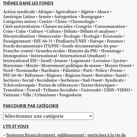
THÈMES DANS LES FONDS
Action syndicale
Afrique
Agriculture
Algérie
Alsace
Amérique Latine
Armée
Autogestion
Bourgogne
Catégories mères
Centre
Chine
Chronologie
Cités universitaires
Classes sociales
Congrès
Consommation
Crise
Cuba
Culture
Culture
Débats
Débats et analyses
Décentralisation
Démocratie
Écologie
Ecologie
Économie
Enseignement
ESU 60-71
Étudiants/UNEF
Europe
Femmes
Fonds documentaire ITS/PSU
fonds-documentaire-its-psu
Franche-comté
Grandes écoles
Histoire du PSU
Hommage
Immigration
International
International (étudiant)
International ESU
Israël
Jeunes
Logement
Lorraine
Lycées
Marxisme
Mixité
Mouvement politique de masse
Moyen Orient
Nord
Normandie
Nucléaire
Palestine
Parti
Police
Presse
PSU 60-90
Réformes
Régions
Régions Ouest
Retraites
Santé
Sections
Social
Socialisme
Sorbonne
Sud-Ouest
Syndicats
Tchécoslovaquie
Textes de références
Textes théoriques
Transition
Travail
Tribune Socialiste
Université
URSS
VIDEO
Vietnam
Ville / Urbanisme
Yougoslavie
PARCOURIR PAR CATÉGORIE
Parcourir
par
L'ITS ET VOUS
catégorie
Soutenez financièrement, publiquement ; participez à la vie de