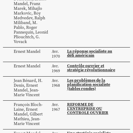
Mandel
,
Franz
Marek
,
Mihajlo
Markovic
,
Roy
Medvedev
,
Ralph
Miliband
,
M.
Pablo
,
Roger
Pannequin
,
Leonid
Pliouchtch
,
G.
Vovack
La réponse socialiste au
Ernest
Mandel
Avr.
défi américain
1970
Contrôle ouvrier et
Ernest
Mandel
Avr.
stratégie révolutionnaire
1969
Les problèmes de la
Jean
Bénard
,
H.
Avr.
planification socialiste
Denis
,
Ernest
1968
(tables rondes)
Mandel
,
Jean-
Marie
Vincent
REFORME DE
François
Bloch-
Avr.
L’ENTREPRISE OU
Laine
,
Ernest
1967
CONTROLE OUVRIER
Mandel
,
Gilbert
Mathieu
,
Jean-
Marie
Vincent