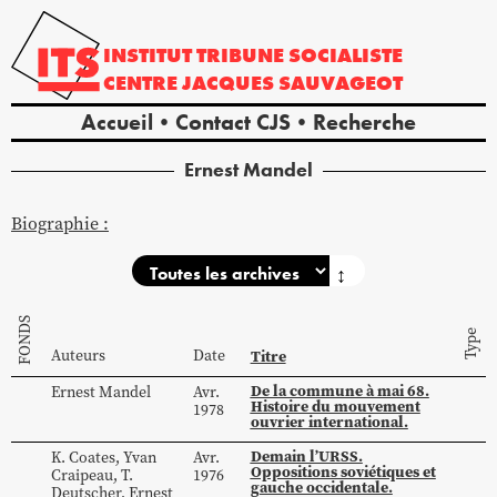
INSTITUT
TRIBUNE
SOCIALISTE
CENTRE
JACQUES
SAUVAGEOT
Accueil
Contact CJS
Recherche
Ernest
Mandel
Biographie :
↕
FONDS
Type
Auteurs
Date
Titre
De la commune à mai 68.
Ernest
Mandel
Avr.
Histoire du mouvement
1978
ouvrier international.
Demain l’URSS.
K.
Coates
,
Yvan
Avr.
Oppositions soviétiques et
Craipeau
,
T.
1976
gauche occidentale.
Deutscher
,
Ernest