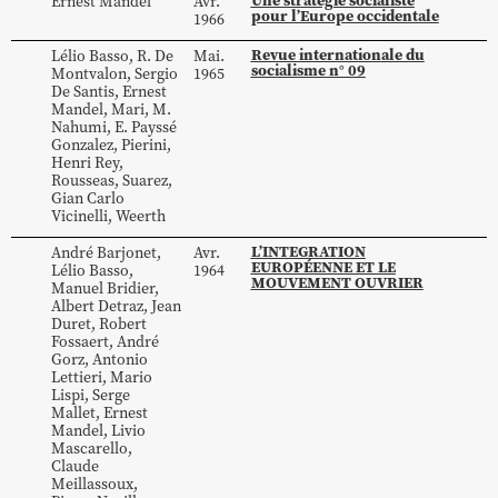
Une stratégie socialiste
Ernest
Mandel
Avr.
pour l’Europe occidentale
1966
Revue internationale du
Lélio
Basso
,
R.
De
Mai.
socialisme n° 09
Montvalon
,
Sergio
1965
De Santis
,
Ernest
Mandel
,
Mari
,
M.
Nahumi
,
E.
Payssé
Gonzalez
,
Pierini
,
Henri
Rey
,
Rousseas
,
Suarez
,
Gian Carlo
Vicinelli
,
Weerth
L’INTEGRATION
André
Barjonet
,
Avr.
EUROPÉENNE ET LE
Lélio
Basso
,
1964
MOUVEMENT OUVRIER
Manuel
Bridier
,
Albert
Detraz
,
Jean
Duret
,
Robert
Fossaert
,
André
Gorz
,
Antonio
Lettieri
,
Mario
Lispi
,
Serge
Mallet
,
Ernest
Mandel
,
Livio
Mascarello
,
Claude
Meillassoux
,