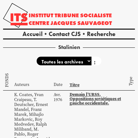
INSTITUT
TRIBUNE
SOCIALISTE
CENTRE
JACQUES
SAUVAGEOT
Accueil
Contact CJS
Recherche
Stalinien
↕
FONDS
Type
Auteurs
Date
Titre
Demain l’URSS.
K.
Coates
,
Yvan
Avr.
Oppositions soviétiques et
Craipeau
,
T.
1976
gauche occidentale.
Deutscher
,
Ernest
Mandel
,
Franz
Marek
,
Mihajlo
Markovic
,
Roy
Medvedev
,
Ralph
Miliband
,
M.
Pablo
,
Roger