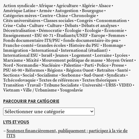
Action syndicale
Afrique
Agriculture
Algérie
Alsace
Amérique Latine
Armée
Autogestion
Bourgogne
Catégories mères
Centre
Chine
Chronologie
Cités universitaires
Classes sociales
Congrès
Consommation
Crise
Cuba
Culture
Culture
Débats
Débats et analyses
Décentralisation
Démocratie
Écologie
Ecologie
Économie
Enseignement
ESU 60-71
Étudiants/UNEF
Europe
Femmes
Fonds documentaire ITS/PSU
fonds-documentaire-its-psu
Franche-comté
Grandes écoles
Histoire du PSU
Hommage
Immigration
International
International (étudiant)
International ESU
Israël
Jeunes
Logement
Lorraine
Lycées
Marxisme
Mixité
Mouvement politique de masse
Moyen Orient
Nord
Normandie
Nucléaire
Palestine
Parti
Police
Presse
PSU 60-90
Réformes
Régions
Régions Ouest
Retraites
Santé
Sections
Social
Socialisme
Sorbonne
Sud-Ouest
Syndicats
Tchécoslovaquie
Textes de références
Textes théoriques
Transition
Travail
Tribune Socialiste
Université
URSS
VIDEO
Vietnam
Ville / Urbanisme
Yougoslavie
PARCOURIR PAR CATÉGORIE
Parcourir
par
L'ITS ET VOUS
catégorie
Soutenez financièrement, publiquement ; participez à la vie de
l'ITS