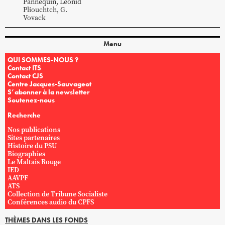
Pannequin
,
Leonid
Pliouchtch
,
G.
Vovack
Menu
QUI SOMMES-NOUS ?
Contact ITS
Contact CJS
Centre Jacques-Sauvageot
S’abonner à la newsletter
Soutenez-nous
Recherche
Nos publications
Sites partenaires
Histoire du PSU
Biographies
Le Maltais Rouge
IED
AAVPF
ATS
Collection de Tribune Socialiste
Conférences audio du CPFS
THÈMES DANS LES FONDS