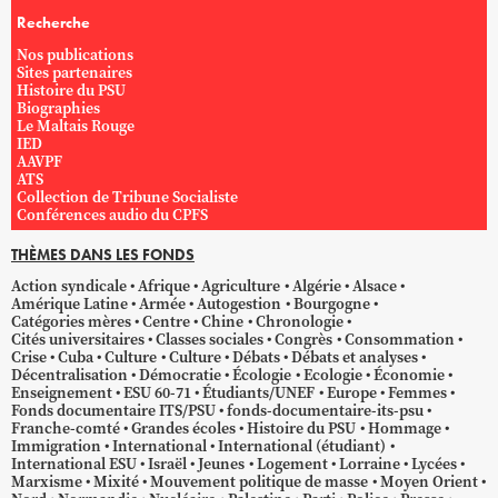
Recherche
Nos publications
Sites partenaires
Histoire du PSU
Biographies
Le Maltais Rouge
IED
AAVPF
ATS
Collection de Tribune Socialiste
Conférences audio du CPFS
THÈMES DANS LES FONDS
Action syndicale
Afrique
Agriculture
Algérie
Alsace
Amérique Latine
Armée
Autogestion
Bourgogne
Catégories mères
Centre
Chine
Chronologie
Cités universitaires
Classes sociales
Congrès
Consommation
Crise
Cuba
Culture
Culture
Débats
Débats et analyses
Décentralisation
Démocratie
Écologie
Ecologie
Économie
Enseignement
ESU 60-71
Étudiants/UNEF
Europe
Femmes
Fonds documentaire ITS/PSU
fonds-documentaire-its-psu
Franche-comté
Grandes écoles
Histoire du PSU
Hommage
Immigration
International
International (étudiant)
International ESU
Israël
Jeunes
Logement
Lorraine
Lycées
Marxisme
Mixité
Mouvement politique de masse
Moyen Orient