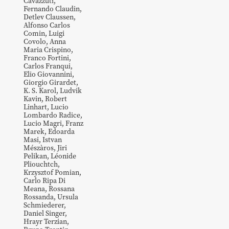
Cavazzuti
,
Fernando
Claudin
,
Detlev
Claussen
,
Alfonso Carlos
Comin
,
Luigi
Covolo
,
Anna
Maria
Crispino
,
Franco
Fortini
,
Carlos
Franqui
,
Elio
Giovannini
,
Giorgio
Girardet
,
K. S.
Karol
,
Ludvik
Kavin
,
Robert
Linhart
,
Lucio
Lombardo Radice
,
Lucio
Magri
,
Franz
Marek
,
Edoarda
Masi
,
Istvan
Mészàros
,
Jiri
Pelikan
,
Léonide
Pliouchtch
,
Krzysztof
Pomian
,
Carlo
Ripa Di
Meana
,
Rossana
Rossanda
,
Ursula
Schmiederer
,
Daniel
Singer
,
Hrayr
Terzian
,