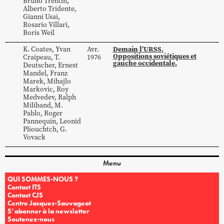
Bruno
Trentin
,
Alberto
Tridente
,
Gianni
Usai
,
Rosario
Villari
,
Boris
Weil
Demain l’URSS.
K.
Coates
,
Yvan
Avr.
Oppositions soviétiques et
Craipeau
,
T.
1976
gauche occidentale.
Deutscher
,
Ernest
Mandel
,
Franz
Marek
,
Mihajlo
Markovic
,
Roy
Medvedev
,
Ralph
Miliband
,
M.
Pablo
,
Roger
Pannequin
,
Leonid
Pliouchtch
,
G.
Vovack
Menu
QUI SOMMES-NOUS ?
Contact ITS
Contact CJS
Centre Jacques-Sauvageot
S’abonner à la newsletter
Soutenez-nous