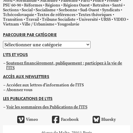
Nord
Normandie
Nucléaire
Palestine
Parti
Police
Presse
PSU 60-90
Réformes
Régions
Régions Ouest
Retraites
Santé
Sections
Social
Socialisme
Sorbonne
Sud-Ouest
Syndicats
Tchécoslovaquie
Textes de références
Textes théoriques
Transition
Travail
Tribune Socialiste
Université
URSS
VIDEO
Vietnam
Ville / Urbanisme
Yougoslavie
PARCOURIR PAR CATÉGORIE
Parcourir
par
L'ITS ET VOUS
catégorie
Soutenez financièrement, publiquement ; participez à la vie de
l'ITS
ACCÈS AUX NEWLETTERS
Accédez aux lettres d'information de l'ITS
Abonnez vous
LES PUBLICATIONS DE L'ITS
Voir les sommaires des Publications de l'ITS
Vimeo
Facebook
Bluesky
40 rue de Malte, 75011 Paris