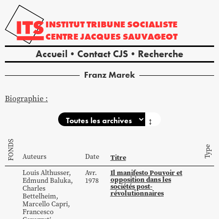
INSTITUT
TRIBUNE
SOCIALISTE
CENTRE
JACQUES
SAUVAGEOT
Accueil
Contact CJS
Recherche
Franz
Marek
Biographie :
↕
FONDS
Type
Auteurs
Date
Titre
Il manifesto Pouvoir et
Louis
Althusser
,
Avr.
opposition dans les
Edmund
Baluka
,
1978
sociétés post-
Charles
révolutionnaires
Bettelheim
,
Marcello
Capri
,
Francesco