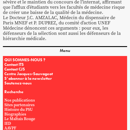
sévère et le maintien du concours de l’internat, affirmant
que l’afflux d’étudiants vers les facultés de médecine risque
de créer une baisse de la qualité de la médecine.
Le Docteur J.C. AMZALAC, Médecin du dispensaire de
Paris MNEF et P. DUPREZ, du comité d’action UNEF
Médecine dénoncent ces arguments : pour eux, les
défenseurs de la sélection sont aussi les défenseurs de la
hiérarchie médicale.
Menu
QUI SOMMES-NOUS ?
Contact ITS
Contact CJS
Centre Jacques-Sauvageot
S’abonner à la newsletter
Soutenez-nous
Recherche
Nos publications
Sites partenaires
Histoire du PSU
Biographies
Le Maltais Rouge
IED
AAVPF