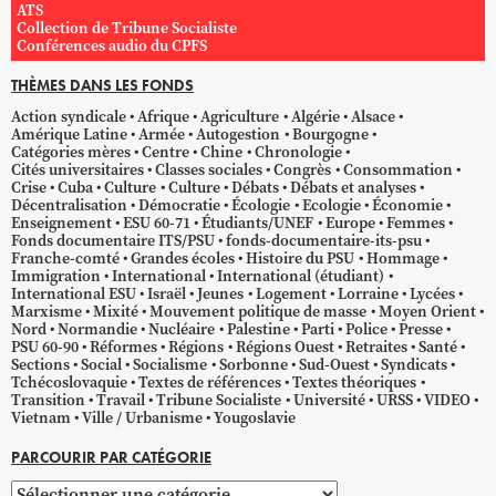
ATS
Collection de Tribune Socialiste
Conférences audio du CPFS
THÈMES DANS LES FONDS
Action syndicale
Afrique
Agriculture
Algérie
Alsace
Amérique Latine
Armée
Autogestion
Bourgogne
Catégories mères
Centre
Chine
Chronologie
Cités universitaires
Classes sociales
Congrès
Consommation
Crise
Cuba
Culture
Culture
Débats
Débats et analyses
Décentralisation
Démocratie
Écologie
Ecologie
Économie
Enseignement
ESU 60-71
Étudiants/UNEF
Europe
Femmes
Fonds documentaire ITS/PSU
fonds-documentaire-its-psu
Franche-comté
Grandes écoles
Histoire du PSU
Hommage
Immigration
International
International (étudiant)
International ESU
Israël
Jeunes
Logement
Lorraine
Lycées
Marxisme
Mixité
Mouvement politique de masse
Moyen Orient
Nord
Normandie
Nucléaire
Palestine
Parti
Police
Presse
PSU 60-90
Réformes
Régions
Régions Ouest
Retraites
Santé
Sections
Social
Socialisme
Sorbonne
Sud-Ouest
Syndicats
Tchécoslovaquie
Textes de références
Textes théoriques
Transition
Travail
Tribune Socialiste
Université
URSS
VIDEO
Vietnam
Ville / Urbanisme
Yougoslavie
PARCOURIR PAR CATÉGORIE
Parcourir