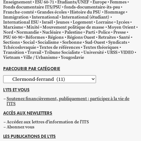
Enseignement
ESU 60-71
Étudiants/UNEF
Europe
Femmes
Fonds documentaire ITS/PSU
fonds-documentaire-its-psu
Franche-comté
Grandes écoles
Histoire du PSU
Hommage
Immigration
International
International (étudiant)
International ESU
Israël
Jeunes
Logement
Lorraine
Lycées
Marxisme
Mixité
Mouvement politique de masse
Moyen Orient
Nord
Normandie
Nucléaire
Palestine
Parti
Police
Presse
PSU 60-90
Réformes
Régions
Régions Ouest
Retraites
Santé
Sections
Social
Socialisme
Sorbonne
Sud-Ouest
Syndicats
Tchécoslovaquie
Textes de références
Textes théoriques
Transition
Travail
Tribune Socialiste
Université
URSS
VIDEO
Vietnam
Ville / Urbanisme
Yougoslavie
PARCOURIR PAR CATÉGORIE
Parcourir
par
L'ITS ET VOUS
catégorie
Soutenez financièrement, publiquement ; participez à la vie de
l'ITS
ACCÈS AUX NEWLETTERS
Accédez aux lettres d'information de l'ITS
Abonnez vous
LES PUBLICATIONS DE L'ITS