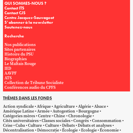
QUI SOMMES-NOUS ?
Contact ITS
Contact CJS
Centre Jacques-Sauvageot
S’abonner à la newsletter
Soutenez-nous
Recherche
Nos publications
Sites partenaires
Histoire du PSU
Biographies
Le Maltais Rouge
IED
AAVPF
ATS
Collection de Tribune Socialiste
Conférences audio du CPFS
THÈMES DANS LES FONDS
Action syndicale
Afrique
Agriculture
Algérie
Alsace
Amérique Latine
Armée
Autogestion
Bourgogne
Catégories mères
Centre
Chine
Chronologie
Cités universitaires
Classes sociales
Congrès
Consommation
Crise
Cuba
Culture
Culture
Débats
Débats et analyses
Décentralisation
Démocratie
Écologie
Ecologie
Économie