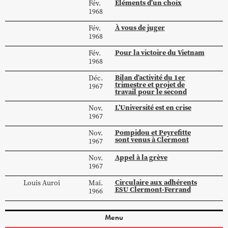
Eléments d’un choix
Fév.
1968
À vous de juger
Fév.
1968
Pour la victoire du Vietnam
Fév.
1968
Bilan d’activité du 1er
Déc.
trimestre et projet de
1967
travail pour le second
L’Université est en crise
Nov.
1967
Pompidou et Peyrefitte
Nov.
sont venus à Clermont
1967
Appel à la grève
Nov.
1967
Circulaire aux adhérents
Louis
Auroi
Mai.
ESU Clermont-Ferrand
1966
Menu