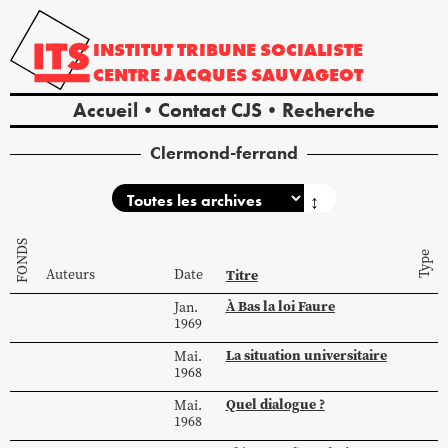
INSTITUT
TRIBUNE
SOCIALISTE
CENTRE
JACQUES
SAUVAGEOT
Accueil
Contact CJS
Recherche
Clermond-ferrand
↕
FONDS
Type
Auteurs
Date
Titre
À Bas la loi Faure
Jan.
1969
La situation universitaire
Mai.
1968
Quel dialogue ?
Mai.
1968