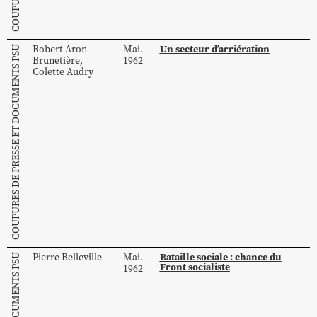
Un secteur d’arriération
Robert
Aron-
Mai.
COUPURES DE PRESSE ET DOCUMENTS PSU
Brunetière
,
1962
Colette
Audry
Bataille sociale : chance du
Pierre
Belleville
Mai.
Front socialiste
1962