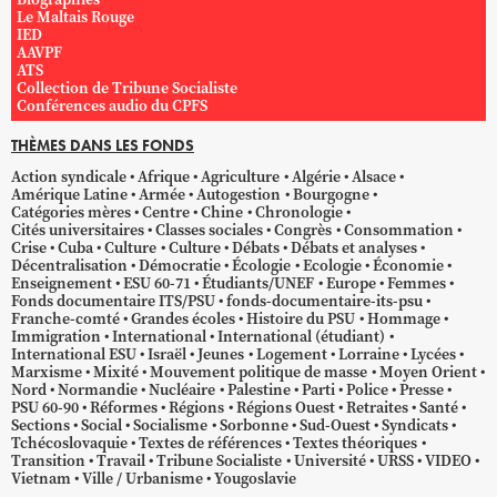
Le Maltais Rouge
IED
AAVPF
ATS
Collection de Tribune Socialiste
Conférences audio du CPFS
THÈMES DANS LES FONDS
Action syndicale
Afrique
Agriculture
Algérie
Alsace
Amérique Latine
Armée
Autogestion
Bourgogne
Catégories mères
Centre
Chine
Chronologie
Cités universitaires
Classes sociales
Congrès
Consommation
Crise
Cuba
Culture
Culture
Débats
Débats et analyses
Décentralisation
Démocratie
Écologie
Ecologie
Économie
Enseignement
ESU 60-71
Étudiants/UNEF
Europe
Femmes
Fonds documentaire ITS/PSU
fonds-documentaire-its-psu
Franche-comté
Grandes écoles
Histoire du PSU
Hommage
Immigration
International
International (étudiant)
International ESU
Israël
Jeunes
Logement
Lorraine
Lycées
Marxisme
Mixité
Mouvement politique de masse
Moyen Orient
Nord
Normandie
Nucléaire
Palestine
Parti
Police
Presse
PSU 60-90
Réformes
Régions
Régions Ouest
Retraites
Santé
Sections
Social
Socialisme
Sorbonne
Sud-Ouest
Syndicats
Tchécoslovaquie
Textes de références
Textes théoriques
Transition
Travail
Tribune Socialiste
Université
URSS
VIDEO
Vietnam
Ville / Urbanisme
Yougoslavie