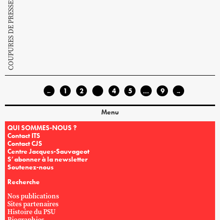
COUPURES DE PRESSE ET DOCUMENTS PSU
1
2
3
4
5
…
9
←
→
Menu
QUI SOMMES-NOUS ?
Contact ITS
Contact CJS
Centre Jacques-Sauvageot
S’abonner à la newsletter
Soutenez-nous
Recherche
Nos publications
Sites partenaires
Histoire du PSU
Biographies