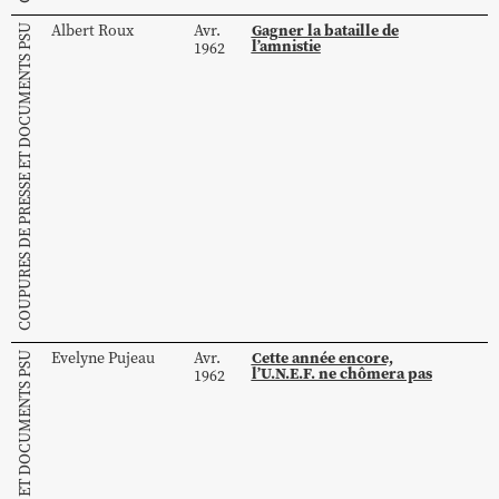
Gagner la bataille de
Albert
Roux
Avr.
COUPURES DE PRESSE ET DOCUMENTS PSU
l’amnistie
1962
Cette année encore,
Evelyne
Pujeau
Avr.
l’U.N.E.F. ne chômera pas
1962