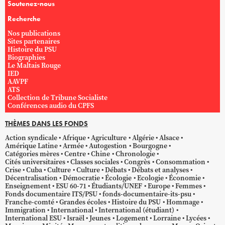
Soutenez-nous
Recherche
Nos publications
Sites partenaires
Histoire du PSU
Biographies
Le Maltais Rouge
IED
AAVPF
ATS
Collection de Tribune Socialiste
Conférences audio du CPFS
THÈMES DANS LES FONDS
Action syndicale
Afrique
Agriculture
Algérie
Alsace
Amérique Latine
Armée
Autogestion
Bourgogne
Catégories mères
Centre
Chine
Chronologie
Cités universitaires
Classes sociales
Congrès
Consommation
Crise
Cuba
Culture
Culture
Débats
Débats et analyses
Décentralisation
Démocratie
Écologie
Ecologie
Économie
Enseignement
ESU 60-71
Étudiants/UNEF
Europe
Femmes
Fonds documentaire ITS/PSU
fonds-documentaire-its-psu
Franche-comté
Grandes écoles
Histoire du PSU
Hommage
Immigration
International
International (étudiant)
International ESU
Israël
Jeunes
Logement
Lorraine
Lycées