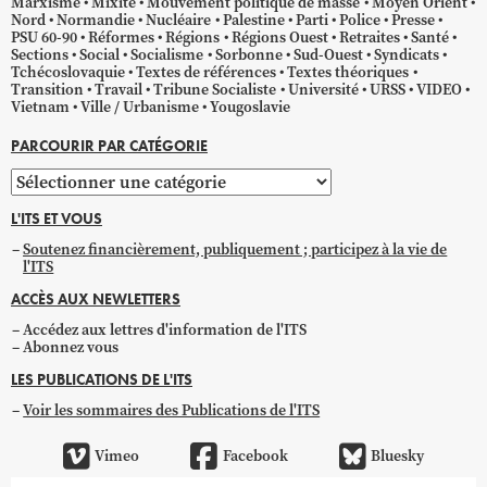
Marxisme
Mixité
Mouvement politique de masse
Moyen Orient
Nord
Normandie
Nucléaire
Palestine
Parti
Police
Presse
PSU 60-90
Réformes
Régions
Régions Ouest
Retraites
Santé
Sections
Social
Socialisme
Sorbonne
Sud-Ouest
Syndicats
Tchécoslovaquie
Textes de références
Textes théoriques
Transition
Travail
Tribune Socialiste
Université
URSS
VIDEO
Vietnam
Ville / Urbanisme
Yougoslavie
PARCOURIR PAR CATÉGORIE
Parcourir
par
L'ITS ET VOUS
catégorie
Soutenez financièrement, publiquement ; participez à la vie de
l'ITS
ACCÈS AUX NEWLETTERS
Accédez aux lettres d'information de l'ITS
Abonnez vous
LES PUBLICATIONS DE L'ITS
Voir les sommaires des Publications de l'ITS
Vimeo
Facebook
Bluesky