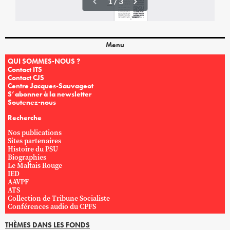
Menu
QUI SOMMES-NOUS ?
Contact ITS
Contact CJS
Centre Jacques-Sauvageot
S’abonner à la newsletter
Soutenez-nous
Recherche
Nos publications
Sites partenaires
Histoire du PSU
Biographies
Le Maltais Rouge
IED
AAVPF
ATS
Collection de Tribune Socialiste
Conférences audio du CPFS
THÈMES DANS LES FONDS