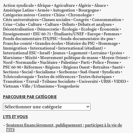
Action syndicale
Afrique
Agriculture
Algérie
Alsace
Amérique Latine
Armée
Autogestion
Bourgogne
Catégories mères
Centre
Chine
Chronologie
Cités universitaires
Classes sociales
Congrès
Consommation
Crise
Cuba
Culture
Culture
Débats
Débats et analyses
Décentralisation
Démocratie
Écologie
Ecologie
Économie
Enseignement
ESU 60-71
Étudiants/UNEF
Europe
Femmes
Fonds documentaire ITS/PSU
fonds-documentaire-its-psu
Franche-comté
Grandes écoles
Histoire du PSU
Hommage
Immigration
International
International (étudiant)
International ESU
Israël
Jeunes
Logement
Lorraine
Lycées
Marxisme
Mixité
Mouvement politique de masse
Moyen Orient
Nord
Normandie
Nucléaire
Palestine
Parti
Police
Presse
PSU 60-90
Réformes
Régions
Régions Ouest
Retraites
Santé
Sections
Social
Socialisme
Sorbonne
Sud-Ouest
Syndicats
Tchécoslovaquie
Textes de références
Textes théoriques
Transition
Travail
Tribune Socialiste
Université
URSS
VIDEO
Vietnam
Ville / Urbanisme
Yougoslavie
PARCOURIR PAR CATÉGORIE
Parcourir
par
L'ITS ET VOUS
catégorie
Soutenez financièrement, publiquement ; participez à la vie de
l'ITS