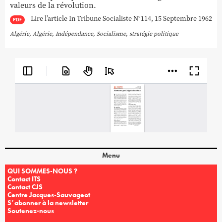
valeurs de la révolution.
Lire l’article In Tribune Socialiste N°114, 15 Septembre 1962
PDF
Algérie
,
Algérie
,
Indépendance
,
Socialisme
,
stratégie politique
Menu
QUI SOMMES-NOUS ?
Contact ITS
Contact CJS
Centre Jacques-Sauvageot
S’abonner à la newsletter
Soutenez-nous