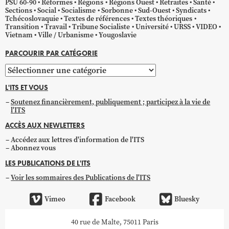
PSU 60-90
Réformes
Régions
Régions Ouest
Retraites
Santé
Sections
Social
Socialisme
Sorbonne
Sud-Ouest
Syndicats
Tchécoslovaquie
Textes de références
Textes théoriques
Transition
Travail
Tribune Socialiste
Université
URSS
VIDEO
Vietnam
Ville / Urbanisme
Yougoslavie
PARCOURIR PAR CATÉGORIE
Parcourir
par
L'ITS ET VOUS
catégorie
Soutenez financièrement, publiquement ; participez à la vie de
l'ITS
ACCÈS AUX NEWLETTERS
Accédez aux lettres d'information de l'ITS
Abonnez vous
LES PUBLICATIONS DE L'ITS
Voir les sommaires des Publications de l'ITS
Vimeo
Facebook
Bluesky
40 rue de Malte, 75011 Paris