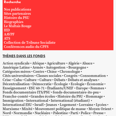
Recherche
Nos publications
Sites partenaires
Histoire du PSU
Biographies
Le Maltais Rouge
IED
AAVPF
ATS
Collection de Tribune Socialiste
Conférences audio du CPFS
THÈMES DANS LES FONDS
Action syndicale
Afrique
Agriculture
Algérie
Alsace
Amérique Latine
Armée
Autogestion
Bourgogne
Catégories mères
Centre
Chine
Chronologie
Cités universitaires
Classes sociales
Congrès
Consommation
Crise
Cuba
Culture
Culture
Débats
Débats et analyses
Décentralisation
Démocratie
Écologie
Ecologie
Économie
Enseignement
ESU 60-71
Étudiants/UNEF
Europe
Femmes
Fonds documentaire ITS/PSU
fonds-documentaire-its-psu
Franche-comté
Grandes écoles
Histoire du PSU
Hommage
Immigration
International
International (étudiant)
International ESU
Israël
Jeunes
Logement
Lorraine
Lycées
Marxisme
Mixité
Mouvement politique de masse
Moyen Orient
Nord
Normandie
Nucléaire
Palestine
Parti
Police
Presse