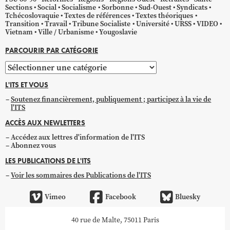
Sections
Social
Socialisme
Sorbonne
Sud-Ouest
Syndicats
Tchécoslovaquie
Textes de références
Textes théoriques
Transition
Travail
Tribune Socialiste
Université
URSS
VIDEO
Vietnam
Ville / Urbanisme
Yougoslavie
PARCOURIR PAR CATÉGORIE
Parcourir
par
L'ITS ET VOUS
catégorie
Soutenez financièrement, publiquement ; participez à la vie de
l'ITS
ACCÈS AUX NEWLETTERS
Accédez aux lettres d'information de l'ITS
Abonnez vous
LES PUBLICATIONS DE L'ITS
Voir les sommaires des Publications de l'ITS
Vimeo
Facebook
Bluesky
40 rue de Malte, 75011 Paris