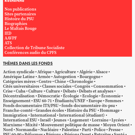
Recherche
Nos publications
Sites partenaires
Histoire du PSU
Biographies
Le Maltais Rouge
IED
AAVPF
ATS
Collection de Tribune Socialiste
Conférences audio du CPFS
THÈMES DANS LES FONDS
Action syndicale
Afrique
Agriculture
Algérie
Alsace
Amérique Latine
Armée
Autogestion
Bourgogne
Catégories mères
Centre
Chine
Chronologie
Cités universitaires
Classes sociales
Congrès
Consommation
Crise
Cuba
Culture
Culture
Débats
Débats et analyses
Décentralisation
Démocratie
Écologie
Ecologie
Économie
Enseignement
ESU 60-71
Étudiants/UNEF
Europe
Femmes
Fonds documentaire ITS/PSU
fonds-documentaire-its-psu
Franche-comté
Grandes écoles
Histoire du PSU
Hommage
Immigration
International
International (étudiant)
International ESU
Israël
Jeunes
Logement
Lorraine
Lycées
Marxisme
Mixité
Mouvement politique de masse
Moyen Orient
Nord
Normandie
Nucléaire
Palestine
Parti
Police
Presse
PSU 60-90
Réformes
Régions
Régions Ouest
Retraites
Santé