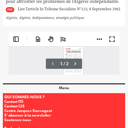
pour affronter les problèmes de l’Algérie indépendante.
Lire l’article In Tribune Socialiste N°113, 8 Septembre 1962
PDF
Algérie
,
Algérie
,
Indépendance
,
stratégie politique
Menu
QUI SOMMES-NOUS ?
Contact ITS
Contact CJS
Centre Jacques-Sauvageot
S’abonner à la newsletter
Soutenez-nous