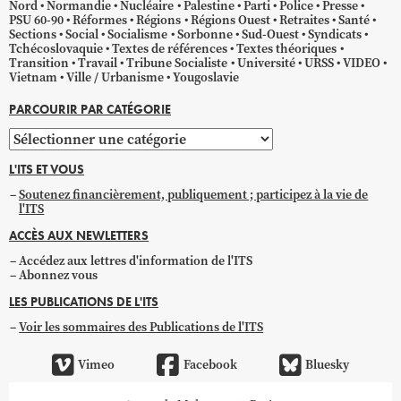
Nord
Normandie
Nucléaire
Palestine
Parti
Police
Presse
PSU 60-90
Réformes
Régions
Régions Ouest
Retraites
Santé
Sections
Social
Socialisme
Sorbonne
Sud-Ouest
Syndicats
Tchécoslovaquie
Textes de références
Textes théoriques
Transition
Travail
Tribune Socialiste
Université
URSS
VIDEO
Vietnam
Ville / Urbanisme
Yougoslavie
PARCOURIR PAR CATÉGORIE
Parcourir
par
L'ITS ET VOUS
catégorie
Soutenez financièrement, publiquement ; participez à la vie de
l'ITS
ACCÈS AUX NEWLETTERS
Accédez aux lettres d'information de l'ITS
Abonnez vous
LES PUBLICATIONS DE L'ITS
Voir les sommaires des Publications de l'ITS
Vimeo
Facebook
Bluesky