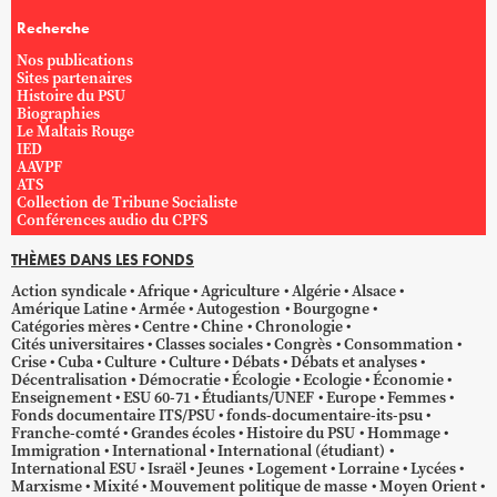
Recherche
Nos publications
Sites partenaires
Histoire du PSU
Biographies
Le Maltais Rouge
IED
AAVPF
ATS
Collection de Tribune Socialiste
Conférences audio du CPFS
THÈMES DANS LES FONDS
Action syndicale
Afrique
Agriculture
Algérie
Alsace
Amérique Latine
Armée
Autogestion
Bourgogne
Catégories mères
Centre
Chine
Chronologie
Cités universitaires
Classes sociales
Congrès
Consommation
Crise
Cuba
Culture
Culture
Débats
Débats et analyses
Décentralisation
Démocratie
Écologie
Ecologie
Économie
Enseignement
ESU 60-71
Étudiants/UNEF
Europe
Femmes
Fonds documentaire ITS/PSU
fonds-documentaire-its-psu
Franche-comté
Grandes écoles
Histoire du PSU
Hommage
Immigration
International
International (étudiant)
International ESU
Israël
Jeunes
Logement
Lorraine
Lycées
Marxisme
Mixité
Mouvement politique de masse
Moyen Orient