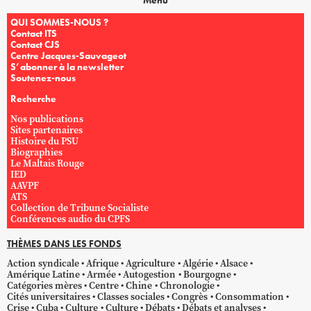
Menu
QUI SOMMES-NOUS ?
Contact ITS
Contact CJS
Centre Jacques-Sauvageot
S’abonner à la newsletter
Soutenez-nous
Recherche
Nos publications
Sites partenaires
Histoire du PSU
Biographies
Le Maltais Rouge
IED
AAVPF
ATS
Collection de Tribune Socialiste
Conférences audio du CPFS
THÈMES DANS LES FONDS
Action syndicale
Afrique
Agriculture
Algérie
Alsace
Amérique Latine
Armée
Autogestion
Bourgogne
Catégories mères
Centre
Chine
Chronologie
Cités universitaires
Classes sociales
Congrès
Consommation
Crise
Cuba
Culture
Culture
Débats
Débats et analyses