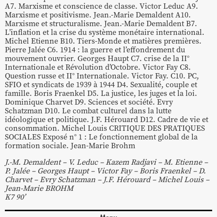
A7. Marxisme et conscience de classe. Victor Leduc A9.
Marxisme et positivisme. Jean.-Marie Demaldent A10.
Marxisme et structuralisme. Jean.-Marie Demaldent B7.
L’inflation et la crise du système monétaire international.
Michel Etienne B10. Tiers-Monde et matières premières.
Pierre Jalée C6. 1914 : la guerre et l’effondrement du
mouvement ouvrier. Georges Haupt C7. crise de la II°
Internationale et Révolution d’Octobre. Victor Fay C8.
Question russe et II° Internationale. Victor Fay. C10. PC,
SFIO et syndicats de 1939 à 1944 D4. Sexualité, couple et
famille. Boris Fraenkel D5. La justice, les juges et la loi.
Dominique Charvet D9. Sciences et société. Evry
Schatzman D10. Le combat culturel dans la lutte
idéologique et politique. J.F. Hérouard D12. Cadre de vie et
consommation. Michel Louis CRITIQUE DES PRATIQUES
SOCIALES Exposé n° 1 : Le fonctionnement global de la
formation sociale. Jean-Marie Brohm
J.-M. Demaldent – V. Leduc – Kazem Radjavi – M. Etienne –
P. Jalée – Georges Haupt – Victor Fay – Boris Fraenkel – D.
Charvet – Evry Schatzman – J.F. Hérouard – Michel Louis –
Jean-Marie BROHM
K7 90’