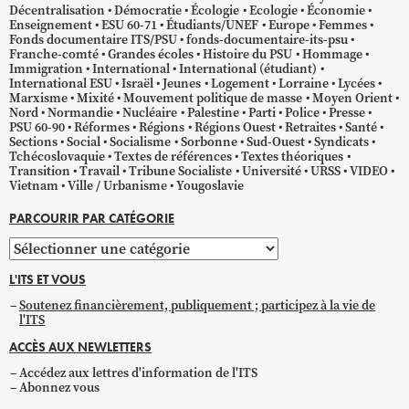
Décentralisation
Démocratie
Écologie
Ecologie
Économie
Enseignement
ESU 60-71
Étudiants/UNEF
Europe
Femmes
Fonds documentaire ITS/PSU
fonds-documentaire-its-psu
Franche-comté
Grandes écoles
Histoire du PSU
Hommage
Immigration
International
International (étudiant)
International ESU
Israël
Jeunes
Logement
Lorraine
Lycées
Marxisme
Mixité
Mouvement politique de masse
Moyen Orient
Nord
Normandie
Nucléaire
Palestine
Parti
Police
Presse
PSU 60-90
Réformes
Régions
Régions Ouest
Retraites
Santé
Sections
Social
Socialisme
Sorbonne
Sud-Ouest
Syndicats
Tchécoslovaquie
Textes de références
Textes théoriques
Transition
Travail
Tribune Socialiste
Université
URSS
VIDEO
Vietnam
Ville / Urbanisme
Yougoslavie
PARCOURIR PAR CATÉGORIE
Parcourir
par
L'ITS ET VOUS
catégorie
Soutenez financièrement, publiquement ; participez à la vie de
l'ITS
ACCÈS AUX NEWLETTERS
Accédez aux lettres d'information de l'ITS
Abonnez vous