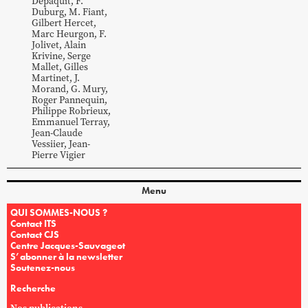
Depaquit
,
F.
Duburg
,
M.
Fiant
,
Gilbert
Hercet
,
Marc
Heurgon
,
F.
Jolivet
,
Alain
Krivine
,
Serge
Mallet
,
Gilles
Martinet
,
J.
Morand
,
G.
Mury
,
Roger
Pannequin
,
Philippe
Robrieux
,
Emmanuel
Terray
,
Jean-Claude
Vessiier
,
Jean-
Pierre
Vigier
Menu
QUI SOMMES-NOUS ?
Contact ITS
Contact CJS
Centre Jacques-Sauvageot
S’abonner à la newsletter
Soutenez-nous
Recherche