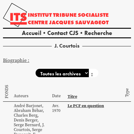
INSTITUT
TRIBUNE
SOCIALISTE
CENTRE
JACQUES
SAUVAGEOT
Accueil
Contact CJS
Recherche
J.
Courtois
Biographie :
↕
FONDS
Type
Auteurs
Date
Titre
Le PCF en question
André
Barjonet
,
Avr.
Abraham
Béhar
,
1970
Charles
Berg
,
Denis
Berger
,
Serge
Bernard
,
J.
Courtois
,
Serge