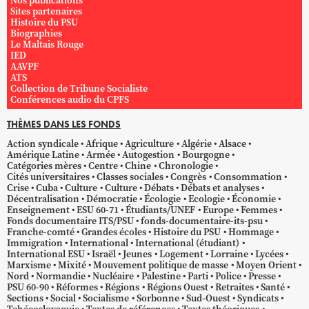
Nos publications
Sites partenaires
Histoire du PSU
Biographies
Le Maltais Rouge
IED
AAVPF
ATS
Collection de Tribune Socialiste
Conférences audio du CPFS
THÈMES DANS LES FONDS
Action syndicale
Afrique
Agriculture
Algérie
Alsace
Amérique Latine
Armée
Autogestion
Bourgogne
Catégories mères
Centre
Chine
Chronologie
Cités universitaires
Classes sociales
Congrès
Consommation
Crise
Cuba
Culture
Culture
Débats
Débats et analyses
Décentralisation
Démocratie
Écologie
Ecologie
Économie
Enseignement
ESU 60-71
Étudiants/UNEF
Europe
Femmes
Fonds documentaire ITS/PSU
fonds-documentaire-its-psu
Franche-comté
Grandes écoles
Histoire du PSU
Hommage
Immigration
International
International (étudiant)
International ESU
Israël
Jeunes
Logement
Lorraine
Lycées
Marxisme
Mixité
Mouvement politique de masse
Moyen Orient
Nord
Normandie
Nucléaire
Palestine
Parti
Police
Presse
PSU 60-90
Réformes
Régions
Régions Ouest
Retraites
Santé
Sections
Social
Socialisme
Sorbonne
Sud-Ouest
Syndicats