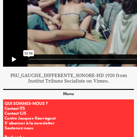
PSU_GAUCHE_DIFFERENTE_SONORE-HD 1920
from
Institut Tribune Socialiste
on
Vimeo
.
Menu
QUI SOMMES-NOUS ?
Contact ITS
Contact CJS
Centre Jacques-Sauvageot
S’abonner à la newsletter
Soutenez-nous