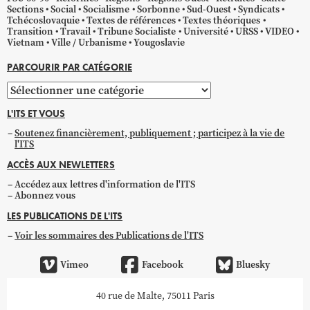
Sections
Social
Socialisme
Sorbonne
Sud-Ouest
Syndicats
Tchécoslovaquie
Textes de références
Textes théoriques
Transition
Travail
Tribune Socialiste
Université
URSS
VIDEO
Vietnam
Ville / Urbanisme
Yougoslavie
PARCOURIR PAR CATÉGORIE
Parcourir
par
L'ITS ET VOUS
catégorie
Soutenez financièrement, publiquement ; participez à la vie de
l'ITS
ACCÈS AUX NEWLETTERS
Accédez aux lettres d'information de l'ITS
Abonnez vous
LES PUBLICATIONS DE L'ITS
Voir les sommaires des Publications de l'ITS
Vimeo
Facebook
Bluesky
40 rue de Malte, 75011 Paris