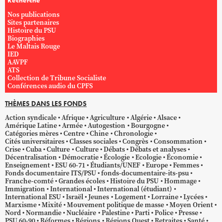
Recherche
Nos publications
Sites partenaires
Histoire du PSU
Biographies
Le Maltais Rouge
IED
AAVPF
ATS
Collection de Tribune Socialiste
Conférences audio du CPFS
THÈMES DANS LES FONDS
Action syndicale
Afrique
Agriculture
Algérie
Alsace
Amérique Latine
Armée
Autogestion
Bourgogne
Catégories mères
Centre
Chine
Chronologie
Cités universitaires
Classes sociales
Congrès
Consommation
Crise
Cuba
Culture
Culture
Débats
Débats et analyses
Décentralisation
Démocratie
Écologie
Ecologie
Économie
Enseignement
ESU 60-71
Étudiants/UNEF
Europe
Femmes
Fonds documentaire ITS/PSU
fonds-documentaire-its-psu
Franche-comté
Grandes écoles
Histoire du PSU
Hommage
Immigration
International
International (étudiant)
International ESU
Israël
Jeunes
Logement
Lorraine
Lycées
Marxisme
Mixité
Mouvement politique de masse
Moyen Orient
Nord
Normandie
Nucléaire
Palestine
Parti
Police
Presse
PSU 60-90
Réformes
Régions
Régions Ouest
Retraites
Santé