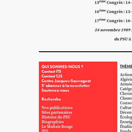
ème
15
Congrès
: 14
ème
16
Congrès
: 13
ème
17
Congrès : 16
24 novembre 1989 : 
du PSU à 
THÈME
QUI SOMMES-NOUS ?
Contact ITS
Action
Contact CJS
Algéri
Centre Jacques-Sauvageot
Armé
S’abonner à la newsletter
Catégo
Soutenez-nous
Chron
Classe
Recherche
Conso
Nos publications
Cultur
Sites partenaires
Décent
Histoire du PSU
Écolog
Biographies
Ensei
Le Maltais Rouge
Étudi
IED
Fonds