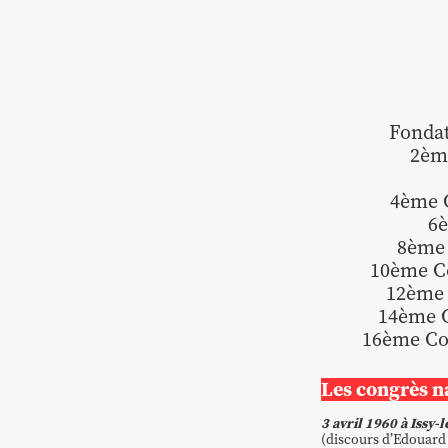
Fondat
2ème
4ème C
6è
8ème 
10ème Co
12ème 
14ème C
16ème Co
Les congrès n
3 avril 1960
à Issy-
(
discours d’Edouard