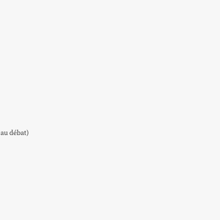
 au déba
t)