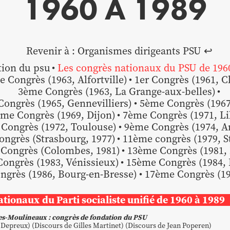
1960 À 1989
Revenir à :
Organismes dirigeants PSU ↩︎
ion du psu
Les congrès nationaux du PSU de 196
 Congrès (1963, Alfortville)
1er Congrès (1961, C
3ème Congrès (1963, La Grange-aux-belles)
ongrès (1965, Gennevilliers)
5ème Congrès (1967,
me Congrès (1969, Dijon)
7ème Congrès (1971, Lil
Congrès (1972, Toulouse)
9ème Congrès (1974, A
ngrès (Strasbourg, 1977)
11ème congrès (1979, S
Congrès (Colombes, 1981)
13ème Congrès (1981,
ongrès (1983, Vénissieux)
15ème Congrès (1984,
ngrès (1986, Bourg-en-Bresse)
17ème Congrès (19
ationaux
du Parti socialiste unifié de 1960 à 1989
les-Moulineaux : congrès de fondation du PSU
 Depreux
) (
Discours de Gilles Martinet
) (
Discours de Jean Poperen
)