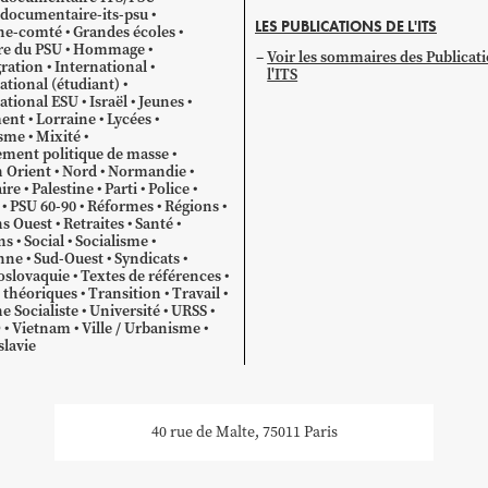
documentaire-its-psu
LES PUBLICATIONS DE L'ITS
he-comté
Grandes écoles
re du PSU
Hommage
Voir les sommaires des Publicat
ration
International
l'ITS
ational (étudiant)
ational ESU
Israël
Jeunes
ent
Lorraine
Lycées
sme
Mixité
ment politique de masse
 Orient
Nord
Normandie
ire
Palestine
Parti
Police
PSU 60-90
Réformes
Régions
s Ouest
Retraites
Santé
ns
Social
Socialisme
nne
Sud-Ouest
Syndicats
oslovaquie
Textes de références
 théoriques
Transition
Travail
e Socialiste
Université
URSS
O
Vietnam
Ville / Urbanisme
lavie
40 rue de Malte, 75011 Paris