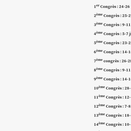
er
1
Congrès : 24-26 
ème
2
Congrès
: 25-
ème
3
Congrès : 9-1
ème
4
Congrès
: 5-7 
ème
5
Congrès
: 23-2
ème
6
Congrès
: 14-1
ème
7
congrès
: 26-2
ème
8
Congrès : 9-1
ème
9
Congrès
: 14-
ème
10
Congrès
: 28
ème
11
Congrès
: 12-
ème
12
Congrès
: 7-
ème
13
Congrès
: 18
ème
14
Congrès
: 10-