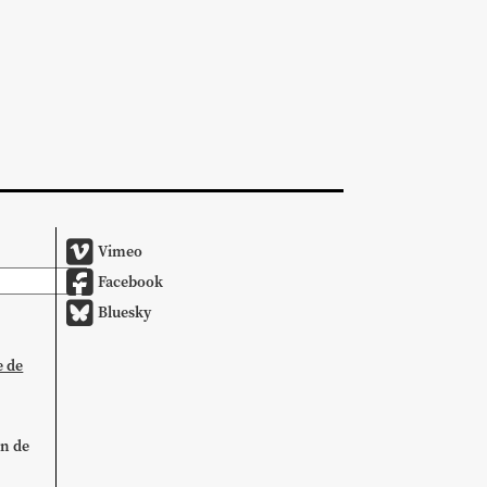
Vimeo
Facebook
Bluesky
e de
on de