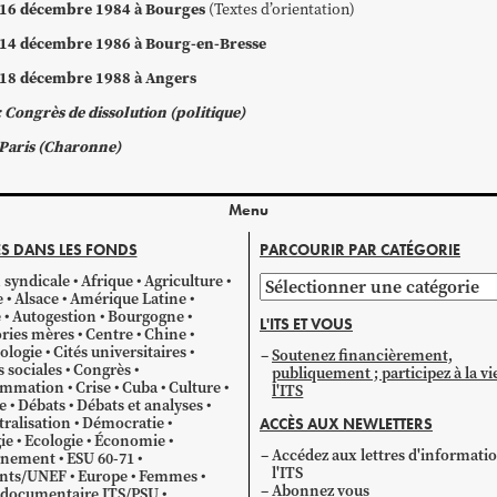
-16 décembre 1984 à Bourges
(
Textes d’orientation
)
-14 décembre 1986 à Bourg-en-Bresse
-18 décembre 1988 à Angers
Congrès de dissoluti
on
(
politique
)
Paris
(Charonne)
Menu
S DANS LES FONDS
PARCOURIR PAR CATÉGORIE
 syndicale
Afrique
Agriculture
Parcourir
e
Alsace
Amérique Latine
par
e
Autogestion
Bourgogne
L'ITS ET VOUS
catégorie
ries mères
Centre
Chine
ologie
Cités universitaires
Soutenez financièrement,
s sociales
Congrès
publiquement ; participez à la vi
mmation
Crise
Cuba
Culture
l'ITS
e
Débats
Débats et analyses
ralisation
Démocratie
ACCÈS AUX NEWLETTERS
ie
Ecologie
Économie
Accédez aux lettres d'informati
gnement
ESU 60-71
l'ITS
ants/UNEF
Europe
Femmes
Abonnez vous
 documentaire ITS/PSU