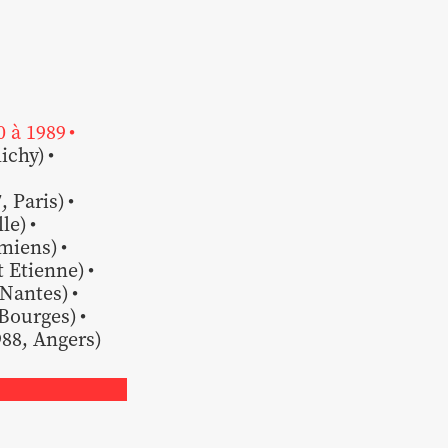
0 à 1989
lichy)
 Paris)
le)
miens)
t Etienne)
 Nantes)
 Bourges)
88, Angers)