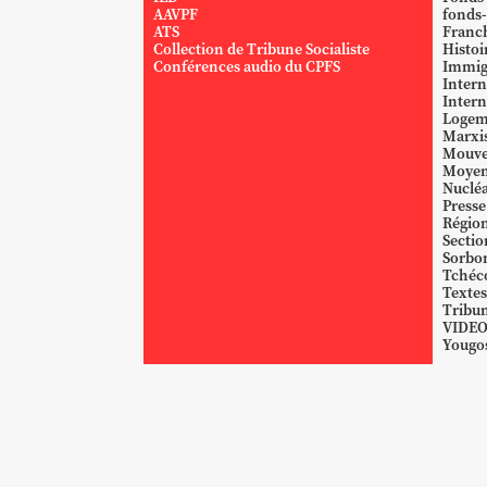
AAVPF
fonds-
ATS
Franc
Collection de Tribune Socialiste
Histoi
Conférences audio du CPFS
Immig
Intern
Intern
Logem
Marxi
Mouve
Moyen
Nucléa
Presse
Région
Sectio
Sorbo
Tchéc
Textes
Tribun
VIDE
Yougos