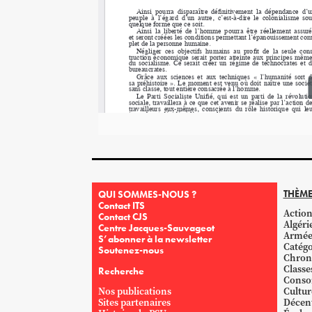
THÈME
QUI SOMMES-NOUS ?
Contact ITS
Action
Contact CJS
Algéri
Centre Jacques-Sauvageot
Armé
S’abonner à la newsletter
Catégo
Soutenez-nous
Chron
Classe
Recherche
Conso
Nos publications
Cultur
Sites partenaires
Décent