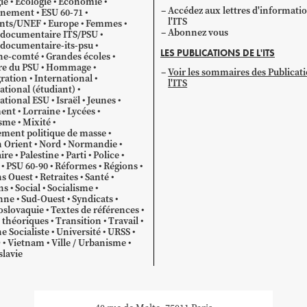
ie
Ecologie
Économie
Accédez aux lettres d'informati
gnement
ESU 60-71
l'ITS
ants/UNEF
Europe
Femmes
Abonnez vous
 documentaire ITS/PSU
documentaire-its-psu
LES PUBLICATIONS DE L'ITS
he-comté
Grandes écoles
re du PSU
Hommage
Voir les sommaires des Publicat
ration
International
l'ITS
ational (étudiant)
ational ESU
Israël
Jeunes
ent
Lorraine
Lycées
sme
Mixité
ment politique de masse
 Orient
Nord
Normandie
ire
Palestine
Parti
Police
PSU 60-90
Réformes
Régions
s Ouest
Retraites
Santé
ns
Social
Socialisme
nne
Sud-Ouest
Syndicats
oslovaquie
Textes de références
 théoriques
Transition
Travail
e Socialiste
Université
URSS
O
Vietnam
Ville / Urbanisme
lavie