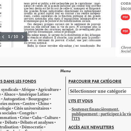
cons
inco
PDF
PDF
Chron
Socia
Menu
S DANS LES FONDS
PARCOURIR PAR CATÉGORIE
 syndicale
Afrique
Agriculture
Parcourir
e
Alsace
Amérique Latine
par
e
Autogestion
Bourgogne
L'ITS ET VOUS
catégorie
ries mères
Centre
Chine
ologie
Cités universitaires
Soutenez financièrement,
s sociales
Congrès
publiquement ; participez à la vi
mmation
Crise
Cuba
Culture
l'ITS
e
Débats
Débats et analyses
ralisation
Démocratie
ACCÈS AUX NEWLETTERS