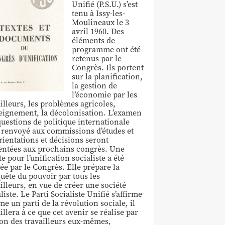
Unifié (P.S.U.) s’est
tenu à Issy-les-
Moulineaux le 3
avril 1960. Des
éléments de
programme ont été
retenus par le
Congrès. Ils portent
sur la planification,
la gestion de
l’économie par les
illeurs, les problèmes agricoles,
seignement, la décolonisation. L’examen
questions de politique internationale
é renvoyé aux commissions d’études et
rientations et décisions seront
entées aux prochains congrès. Une
e pour l’unification socialiste a été
iée par le Congrès. Elle prépare la
uête du pouvoir par tous les
illeurs, en vue de créer une société
liste. Le Parti Socialiste Unifié s’affirme
e un parti de la révolution sociale, il
illera à ce que cet avenir se réalise par
tion des travailleurs eux-mêmes,