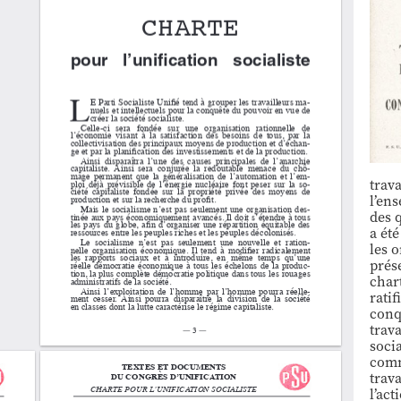
trava
l’en
des 
a ét
les o
prés
chart
ratif
conq
trava
socia
comm
trava
l’ac