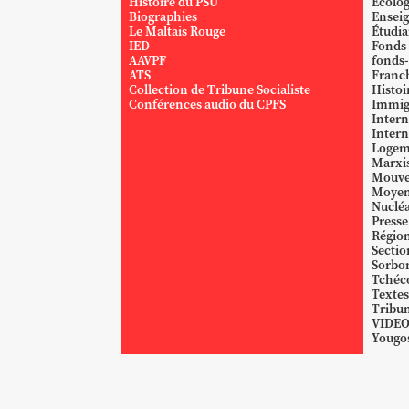
Histoire du PSU
Écolog
Biographies
Ensei
Le Maltais Rouge
Étudi
IED
Fonds
AAVPF
fonds-
ATS
Franc
Collection de Tribune Socialiste
Histoi
Conférences audio du CPFS
Immig
Intern
Intern
Logem
Marxi
Mouve
Moyen
Nucléa
Presse
Région
Sectio
Sorbo
Tchéc
Textes
Tribun
VIDE
Yougos