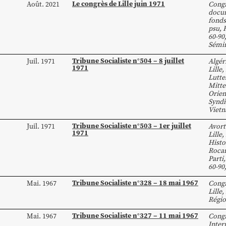
Le congrès de Lille juin 1971
Août. 2021
Congr
docum
fonds
psu
,
60-90
Sémin
Tribune Socialiste n°504 – 8 juillet
Juil. 1971
Algér
1971
Lille
,
Lutte
Mitte
Orien
Syndi
Viet
Tribune Socialiste n°503 – 1er juillet
Juil. 1971
Avor
1971
Lille
,
Histo
Roca
Parti
60-90
Tribune Socialiste n°328 – 18 mai 1967
Mai. 1967
Congr
Lille
,
Régio
Tribune Socialiste n°327 – 11 mai 1967
Mai. 1967
Congr
Inter