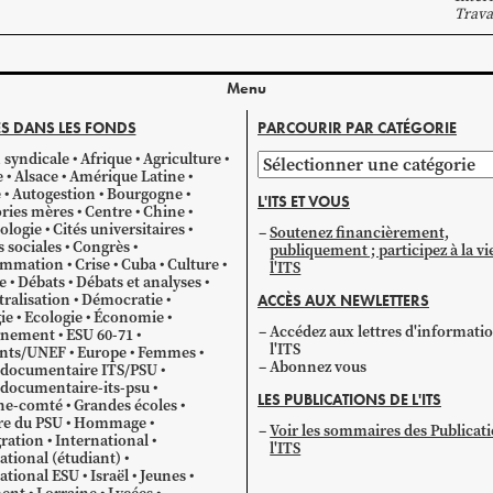
Trava
Menu
S DANS LES FONDS
PARCOURIR PAR CATÉGORIE
 syndicale
Afrique
Agriculture
Parcourir
e
Alsace
Amérique Latine
par
e
Autogestion
Bourgogne
L'ITS ET VOUS
catégorie
ries mères
Centre
Chine
ologie
Cités universitaires
Soutenez financièrement,
s sociales
Congrès
publiquement ; participez à la vi
mmation
Crise
Cuba
Culture
l'ITS
e
Débats
Débats et analyses
ralisation
Démocratie
ACCÈS AUX NEWLETTERS
ie
Ecologie
Économie
Accédez aux lettres d'informati
gnement
ESU 60-71
l'ITS
ants/UNEF
Europe
Femmes
Abonnez vous
 documentaire ITS/PSU
documentaire-its-psu
LES PUBLICATIONS DE L'ITS
he-comté
Grandes écoles
re du PSU
Hommage
Voir les sommaires des Publicat
ration
International
l'ITS
ational (étudiant)
ational ESU
Israël
Jeunes