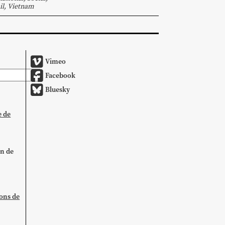
il
,
Vietnam
Vimeo
Facebook
Bluesky
e de
on de
ions de