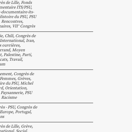
ès de Lille
,
Fonds
entaire ITS/PSU
,
-documentaire-its-
Histoire du PSU
,
PSU
,
Rencontres,
aires
,
VII° Congrès
ie
,
Chili
,
Congrès de
International
,
Iran
,
s ouvrières
,
rrand
,
Moyen
t
,
Palestine
,
Parti
,
cats
,
Travail
,
nam
tement
,
Congrès de
Femmes
,
Grèves
,
ire du PSU
,
Michel
rd
,
Orientation
,
,
Paysannerie
,
PSU
,
Racisme
ès - PSU
,
Congrès de
Europe
,
Portugal
,
ns
ès de Lille
,
Grève
,
national
,
Social
,