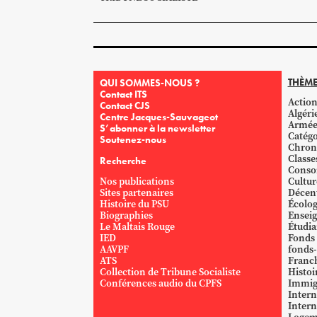
THÈME
QUI SOMMES-NOUS ?
Contact ITS
Action
Contact CJS
Algéri
Centre Jacques-Sauvageot
Armé
S’abonner à la newsletter
Catégo
Soutenez-nous
Chron
Classe
Recherche
Conso
Nos publications
Cultur
Sites partenaires
Décent
Histoire du PSU
Écolog
Biographies
Ensei
Le Maltais Rouge
Étudi
IED
Fonds
AAVPF
fonds-
ATS
Franc
Collection de Tribune Socialiste
Histoi
Conférences audio du CPFS
Immig
Intern
Intern