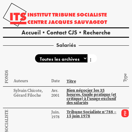
INSTITUT
TRIBUNE
SOCIALISTE
CENTRE
JACQUES
SAUVAGEOT
Accueil
Contact CJS
Recherche
Salariés
↕
FONDS
Type
Auteurs
Date
Titre
Bien négocier les 35
Sylvain
Chicote
,
Avr.
heures. Guide pratique (et
Gérard
Filoche
2001
critique) à l’usage exclusif
des salariés
Tribune Socialiste n°788 –
Juin.
PDF
15 juin 1978
1978