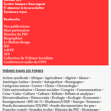
Centre Jacques-Sauvageot
S’abonner à la newsletter
Soutenez-nous
Recherche
Nos publications
Sites partenaires
Histoire du PSU
Biographies
Le Maltais Rouge
IED
AAVPF
ATS
Collection de Tribune Socialiste
Conférences audio du CPFS
THÈMES DANS LES FONDS
Action syndicale
Afrique
Agriculture
Algérie
Alsace
Amérique Latine
Armée
Autogestion
Bourgogne
Catégories mères
Centre
Chine
Chronologie
Cités universitaires
Classes sociales
Congrès
Consommation
Crise
Cuba
Culture
Culture
Débats
Débats et analyses
Décentralisation
Démocratie
Écologie
Ecologie
Économie
Enseignement
ESU 60-71
Étudiants/UNEF
Europe
Femmes
Fonds documentaire ITS/PSU
fonds-documentaire-its-psu
Franche-comté
Grandes écoles
Histoire du PSU
Hommage