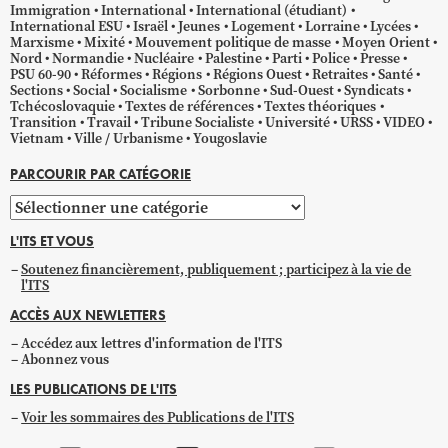
Immigration
International
International (étudiant)
International ESU
Israël
Jeunes
Logement
Lorraine
Lycées
Marxisme
Mixité
Mouvement politique de masse
Moyen Orient
Nord
Normandie
Nucléaire
Palestine
Parti
Police
Presse
PSU 60-90
Réformes
Régions
Régions Ouest
Retraites
Santé
Sections
Social
Socialisme
Sorbonne
Sud-Ouest
Syndicats
Tchécoslovaquie
Textes de références
Textes théoriques
Transition
Travail
Tribune Socialiste
Université
URSS
VIDEO
Vietnam
Ville / Urbanisme
Yougoslavie
PARCOURIR PAR CATÉGORIE
Parcourir
par
L'ITS ET VOUS
catégorie
Soutenez financièrement, publiquement ; participez à la vie de
l'ITS
ACCÈS AUX NEWLETTERS
Accédez aux lettres d'information de l'ITS
Abonnez vous
LES PUBLICATIONS DE L'ITS
Voir les sommaires des Publications de l'ITS