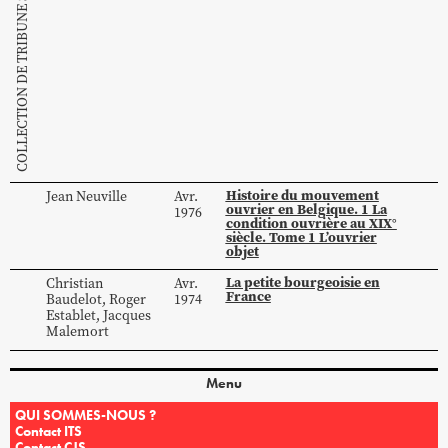
COLLECTION DE TRIBUNE SOCIALISTE
Histoire du mouvement
Jean
Neuville
Avr.
ouvrier en Belgique. 1 La
1976
condition ouvrière au XIX°
siècle. Tome 1 L’ouvrier
objet
La petite bourgeoisie en
Christian
Avr.
France
Baudelot
,
Roger
1974
Establet
,
Jacques
Malemort
Menu
QUI SOMMES-NOUS ?
Contact ITS
Contact CJS