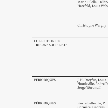
Mario
Bilella
,
Hélèn
Hatzfeld
,
Louis
Web
Christophe
Wargny
COLLECTION DE
TRIBUNE SOCIALISTE
PÉRIODIQUES
J.-H.
Dreyfus
,
Louis
Houdeville
,
André
P
Serge
Woronoff
PÉRIODIQUES
Pierre
Belleville
,
P.
Cornière
,
Georges