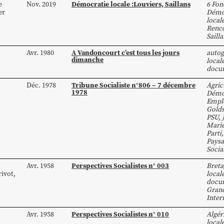
Démocratie locale :Louviers, Saillans
e
Nov. 2019
6 Fon
er
Démo
local
Renco
Saill
A Vandoncourt c’est tous les jours
Avr. 1980
autog
dimanche
local
docu
Tribune Socialiste n°806 – 7 décembre
Déc. 1978
Agric
1978
Démoc
Empl
Gold
PSU
,
Mari
Parti
Paysa
Socia
Perspectives Socialistes n° 003
Avr. 1958
Breta
rivot
,
local
docum
Gran
Inter
Perspectives Socialistes n° 010
Avr. 1958
Algér
local