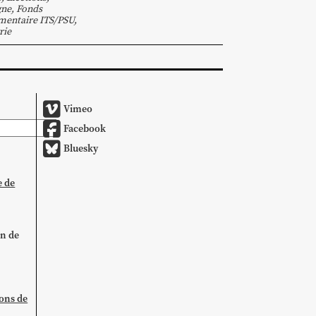
gne
,
Fonds
entaire ITS/PSU
,
rie
Vimeo
Facebook
Bluesky
e de
on de
ions de