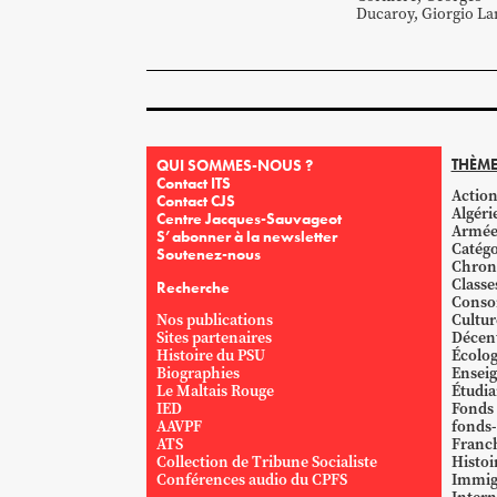
Ducaroy
,
Giorgio
La
THÈME
QUI SOMMES-NOUS ?
Contact ITS
Action
Contact CJS
Algéri
Centre Jacques-Sauvageot
Armé
S’abonner à la newsletter
Catégo
Soutenez-nous
Chron
Classe
Recherche
Conso
Nos publications
Cultur
Sites partenaires
Décent
Histoire du PSU
Écolog
Biographies
Ensei
Le Maltais Rouge
Étudi
IED
Fonds
AAVPF
fonds-
ATS
Franc
Collection de Tribune Socialiste
Histoi
Conférences audio du CPFS
Immig