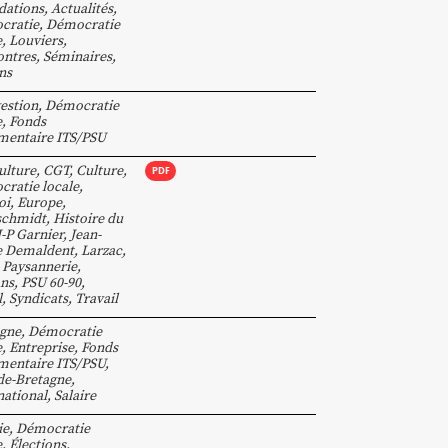
dations
,
Actualités
,
cratie
,
Démocratie
e
,
Louviers
,
ntres, Séminaires
,
ans
estion
,
Démocratie
e
,
Fonds
mentaire ITS/PSU
ulture
,
CGT
,
Culture
,
PDF
ratie locale
,
oi
,
Europe
,
schmidt
,
Histoire du
J-P Garnier
,
Jean-
e Demaldent
,
Larzac
,
,
Paysannerie
,
ns
,
PSU 60-90
,
l
,
Syndicats
,
Travail
gne
,
Démocratie
e
,
Entreprise
,
Fonds
entaire ITS/PSU
,
de-Bretagne
,
national
,
Salaire
ie
,
Démocratie
e
,
Élections
,