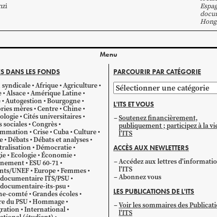
nzi
Espa
docum
Hong
Menu
S DANS LES FONDS
PARCOURIR PAR CATÉGORIE
 syndicale
Afrique
Agriculture
Parcourir
e
Alsace
Amérique Latine
par
e
Autogestion
Bourgogne
L'ITS ET VOUS
catégorie
ries mères
Centre
Chine
ologie
Cités universitaires
Soutenez financièrement,
s sociales
Congrès
publiquement ; participez à la vi
mmation
Crise
Cuba
Culture
l'ITS
e
Débats
Débats et analyses
ralisation
Démocratie
ACCÈS AUX NEWLETTERS
ie
Ecologie
Économie
Accédez aux lettres d'informati
gnement
ESU 60-71
l'ITS
ants/UNEF
Europe
Femmes
Abonnez vous
 documentaire ITS/PSU
documentaire-its-psu
LES PUBLICATIONS DE L'ITS
he-comté
Grandes écoles
re du PSU
Hommage
Voir les sommaires des Publicat
ration
International
l'ITS