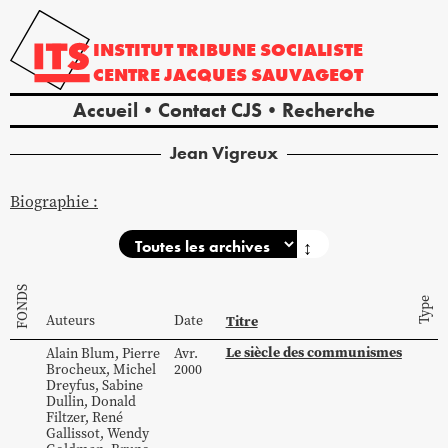
INSTITUT
TRIBUNE
SOCIALISTE
CENTRE
JACQUES
SAUVAGEOT
Accueil
Contact CJS
Recherche
Jean
Vigreux
Biographie :
↕
FONDS
Type
Auteurs
Date
Titre
Le siècle des communismes
Alain
Blum
,
Pierre
Avr.
Brocheux
,
Michel
2000
Dreyfus
,
Sabine
Dullin
,
Donald
Filtzer
,
René
Gallissot
,
Wendy