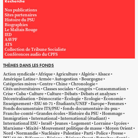
Recherche
Nos publications
Sites partenaires
Histoire du PSU
Biographies
Le Maltais Rouge
IED
AAVPF
ATS
Collection de Tribune Socialiste
Conférences audio du CPFS
THÈMES DANS LES FONDS
Action syndicale
Afrique
Agriculture
Algérie
Alsace
Amérique Latine
Armée
Autogestion
Bourgogne
Catégories mères
Centre
Chine
Chronologie
Cités universitaires
Classes sociales
Congrès
Consommation
Crise
Cuba
Culture
Culture
Débats
Débats et analyses
Décentralisation
Démocratie
Écologie
Ecologie
Économie
Enseignement
ESU 60-71
Étudiants/UNEF
Europe
Femmes
Fonds documentaire ITS/PSU
fonds-documentaire-its-psu
Franche-comté
Grandes écoles
Histoire du PSU
Hommage
Immigration
International
International (étudiant)
International ESU
Israël
Jeunes
Logement
Lorraine
Lycées
Marxisme
Mixité
Mouvement politique de masse
Moyen Orient
Nord
Normandie
Nucléaire
Palestine
Parti
Police
Presse