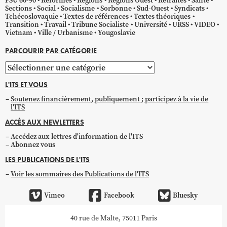
PSU 60-90
Réformes
Régions
Régions Ouest
Retraites
Santé
Sections
Social
Socialisme
Sorbonne
Sud-Ouest
Syndicats
Tchécoslovaquie
Textes de références
Textes théoriques
Transition
Travail
Tribune Socialiste
Université
URSS
VIDEO
Vietnam
Ville / Urbanisme
Yougoslavie
PARCOURIR PAR CATÉGORIE
Parcourir
par
L'ITS ET VOUS
catégorie
Soutenez financièrement, publiquement ; participez à la vie de
l'ITS
ACCÈS AUX NEWLETTERS
Accédez aux lettres d'information de l'ITS
Abonnez vous
LES PUBLICATIONS DE L'ITS
Voir les sommaires des Publications de l'ITS
Vimeo
Facebook
Bluesky
40 rue de Malte, 75011 Paris