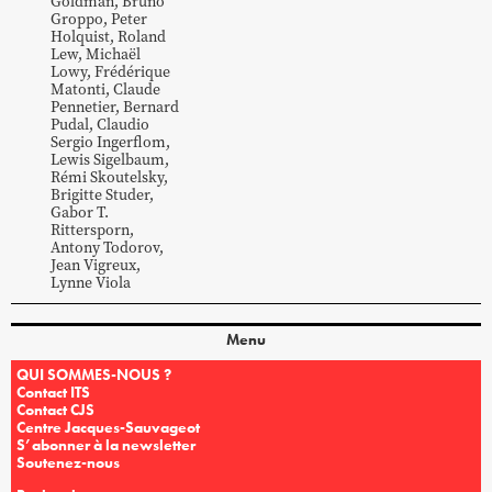
Goldman
,
Bruno
Groppo
,
Peter
Holquist
,
Roland
Lew
,
Michaël
Lowy
,
Frédérique
Matonti
,
Claude
Pennetier
,
Bernard
Pudal
,
Claudio
Sergio Ingerflom
,
Lewis
Sigelbaum
,
Rémi
Skoutelsky
,
Brigitte
Studer
,
Gabor
T.
Rittersporn
,
Antony
Todorov
,
Jean
Vigreux
,
Lynne
Viola
Menu
QUI SOMMES-NOUS ?
Contact ITS
Contact CJS
Centre Jacques-Sauvageot
S’abonner à la newsletter
Soutenez-nous