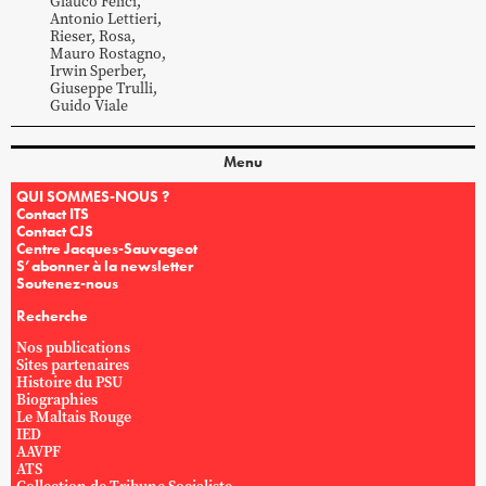
Glauco
Felici
,
Antonio
Lettieri
,
Rieser
,
Rosa
,
Mauro
Rostagno
,
Irwin
Sperber
,
Giuseppe
Trulli
,
Guido
Viale
Menu
QUI SOMMES-NOUS ?
Contact ITS
Contact CJS
Centre Jacques-Sauvageot
S’abonner à la newsletter
Soutenez-nous
Recherche
Nos publications
Sites partenaires
Histoire du PSU
Biographies
Le Maltais Rouge
IED
AAVPF
ATS