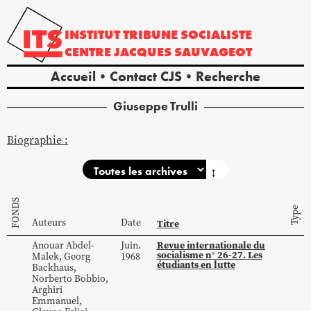
INSTITUT
TRIBUNE
SOCIALISTE
CENTRE
JACQUES
SAUVAGEOT
Accueil
Contact CJS
Recherche
Giuseppe
Trulli
Biographie :
↕
FONDS
Type
Auteurs
Date
Titre
Revue internationale du
Anouar
Abdel-
Juin.
socialisme n° 26-27. Les
Malek
,
Georg
1968
étudiants en lutte
Backhaus
,
Norberto
Bobbio
,
Arghiri
Emmanuel
,