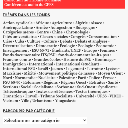
Collection de Tribune Socialiste
Conférences audio du CPFS
THÈMES DANS LES FONDS
Action syndicale
Afrique
Agriculture
Algérie
Alsace
Amérique Latine
Armée
Autogestion
Bourgogne
Catégories mères
Centre
Chine
Chronologie
Cités universitaires
Classes sociales
Congrès
Consommation
Crise
Cuba
Culture
Culture
Débats
Débats et analyses
Décentralisation
Démocratie
Écologie
Ecologie
Économie
Enseignement
ESU 60-71
Étudiants/UNEF
Europe
Femmes
Fonds documentaire ITS/PSU
fonds-documentaire-its-psu
Franche-comté
Grandes écoles
Histoire du PSU
Hommage
Immigration
International
International (étudiant)
International ESU
Israël
Jeunes
Logement
Lorraine
Lycées
Marxisme
Mixité
Mouvement politique de masse
Moyen Orient
Nord
Normandie
Nucléaire
Palestine
Parti
Police
Presse
PSU 60-90
Réformes
Régions
Régions Ouest
Retraites
Santé
Sections
Social
Socialisme
Sorbonne
Sud-Ouest
Syndicats
Tchécoslovaquie
Textes de références
Textes théoriques
Transition
Travail
Tribune Socialiste
Université
URSS
VIDEO
Vietnam
Ville / Urbanisme
Yougoslavie
PARCOURIR PAR CATÉGORIE
Parcourir
par