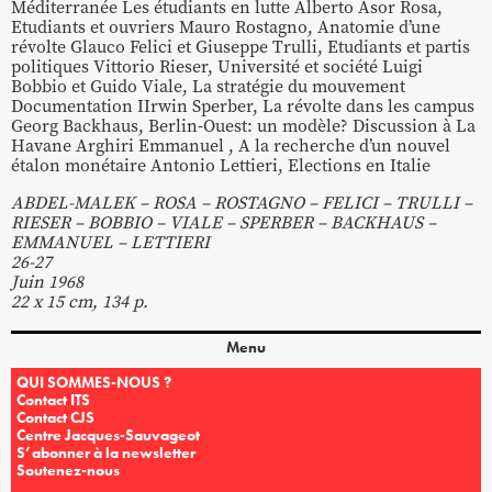
Méditerranée Les étudiants en lutte Alberto Asor Rosa,
Etudiants et ouvriers Mauro Rostagno, Anatomie d’une
révolte Glauco Felici et Giuseppe Trulli, Etudiants et partis
politiques Vittorio Rieser, Université et société Luigi
Bobbio et Guido Viale, La stratégie du mouvement
Documentation IIrwin Sperber, La révolte dans les campus
Georg Backhaus, Berlin-Ouest: un modèle? Discussion à La
Havane Arghiri Emmanuel , A la recherche d’un nouvel
étalon monétaire Antonio Lettieri, Elections en Italie
ABDEL-MALEK – ROSA – ROSTAGNO – FELICI – TRULLI –
RIESER – BOBBIO – VIALE – SPERBER – BACKHAUS –
EMMANUEL – LETTIERI
26-27
Juin 1968
22 x 15 cm, 134 p.
Menu
QUI SOMMES-NOUS ?
Contact ITS
Contact CJS
Centre Jacques-Sauvageot
S’abonner à la newsletter
Soutenez-nous