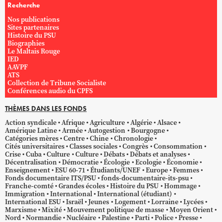
Recherche
Nos publications
Sites partenaires
Histoire du PSU
Biographies
Le Maltais Rouge
IED
AAVPF
ATS
Collection de Tribune Socialiste
Conférences audio du CPFS
THÈMES DANS LES FONDS
Action syndicale
Afrique
Agriculture
Algérie
Alsace
Amérique Latine
Armée
Autogestion
Bourgogne
Catégories mères
Centre
Chine
Chronologie
Cités universitaires
Classes sociales
Congrès
Consommation
Crise
Cuba
Culture
Culture
Débats
Débats et analyses
Décentralisation
Démocratie
Écologie
Ecologie
Économie
Enseignement
ESU 60-71
Étudiants/UNEF
Europe
Femmes
Fonds documentaire ITS/PSU
fonds-documentaire-its-psu
Franche-comté
Grandes écoles
Histoire du PSU
Hommage
Immigration
International
International (étudiant)
International ESU
Israël
Jeunes
Logement
Lorraine
Lycées
Marxisme
Mixité
Mouvement politique de masse
Moyen Orient
Nord
Normandie
Nucléaire
Palestine
Parti
Police
Presse