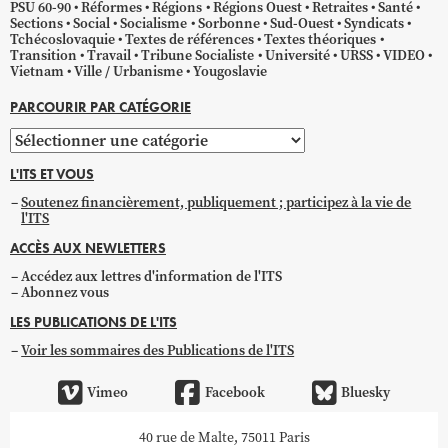
PSU 60-90
Réformes
Régions
Régions Ouest
Retraites
Santé
Sections
Social
Socialisme
Sorbonne
Sud-Ouest
Syndicats
Tchécoslovaquie
Textes de références
Textes théoriques
Transition
Travail
Tribune Socialiste
Université
URSS
VIDEO
Vietnam
Ville / Urbanisme
Yougoslavie
PARCOURIR PAR CATÉGORIE
Parcourir
par
L'ITS ET VOUS
catégorie
Soutenez financièrement, publiquement ; participez à la vie de
l'ITS
ACCÈS AUX NEWLETTERS
Accédez aux lettres d'information de l'ITS
Abonnez vous
LES PUBLICATIONS DE L'ITS
Voir les sommaires des Publications de l'ITS
Vimeo
Facebook
Bluesky
40 rue de Malte, 75011 Paris