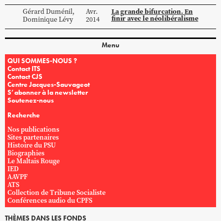
La grande bifurcation. En
Gérard
Duménil
,
Avr.
finir avec le néolibéralisme
Dominique
Lévy
2014
Menu
QUI SOMMES-NOUS ?
Contact ITS
Contact CJS
Centre Jacques-Sauvageot
S’abonner à la newsletter
Soutenez-nous
Recherche
Nos publications
Sites partenaires
Histoire du PSU
Biographies
Le Maltais Rouge
IED
AAVPF
ATS
Collection de Tribune Socialiste
Conférences audio du CPFS
THÈMES DANS LES FONDS