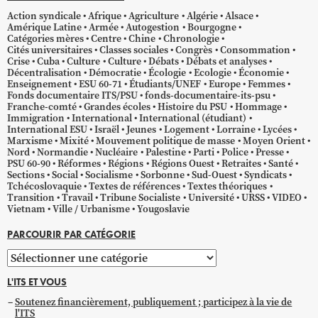
Action syndicale
Afrique
Agriculture
Algérie
Alsace
Amérique Latine
Armée
Autogestion
Bourgogne
Catégories mères
Centre
Chine
Chronologie
Cités universitaires
Classes sociales
Congrès
Consommation
Crise
Cuba
Culture
Culture
Débats
Débats et analyses
Décentralisation
Démocratie
Écologie
Ecologie
Économie
Enseignement
ESU 60-71
Étudiants/UNEF
Europe
Femmes
Fonds documentaire ITS/PSU
fonds-documentaire-its-psu
Franche-comté
Grandes écoles
Histoire du PSU
Hommage
Immigration
International
International (étudiant)
International ESU
Israël
Jeunes
Logement
Lorraine
Lycées
Marxisme
Mixité
Mouvement politique de masse
Moyen Orient
Nord
Normandie
Nucléaire
Palestine
Parti
Police
Presse
PSU 60-90
Réformes
Régions
Régions Ouest
Retraites
Santé
Sections
Social
Socialisme
Sorbonne
Sud-Ouest
Syndicats
Tchécoslovaquie
Textes de références
Textes théoriques
Transition
Travail
Tribune Socialiste
Université
URSS
VIDEO
Vietnam
Ville / Urbanisme
Yougoslavie
PARCOURIR PAR CATÉGORIE
Parcourir
par
L'ITS ET VOUS
catégorie
Soutenez financièrement, publiquement ; participez à la vie de
l'ITS