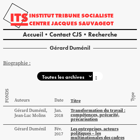
INSTITUT
TRIBUNE
SOCIALISTE
CENTRE
JACQUES
SAUVAGEOT
Accueil
Contact CJS
Recherche
Gérard
Duménil
Biographie :
↕
FONDS
Type
Auteurs
Date
Titre
Transformation du travail :
Gérard
Duménil
,
Jan.
compétences, précarité,
Jean-Luc
Molins
2018
précarisation
Les entreprises, acteurs
Gérard
Duménil
Fév.
politiques – les
2017
multinationales des cadres