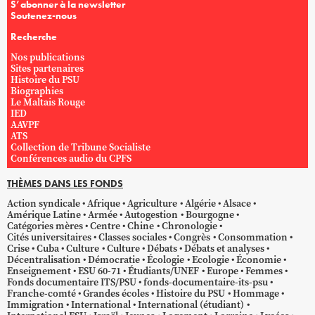
S’abonner à la newsletter
Soutenez-nous
Recherche
Nos publications
Sites partenaires
Histoire du PSU
Biographies
Le Maltais Rouge
IED
AAVPF
ATS
Collection de Tribune Socialiste
Conférences audio du CPFS
THÈMES DANS LES FONDS
Action syndicale
Afrique
Agriculture
Algérie
Alsace
Amérique Latine
Armée
Autogestion
Bourgogne
Catégories mères
Centre
Chine
Chronologie
Cités universitaires
Classes sociales
Congrès
Consommation
Crise
Cuba
Culture
Culture
Débats
Débats et analyses
Décentralisation
Démocratie
Écologie
Ecologie
Économie
Enseignement
ESU 60-71
Étudiants/UNEF
Europe
Femmes
Fonds documentaire ITS/PSU
fonds-documentaire-its-psu
Franche-comté
Grandes écoles
Histoire du PSU
Hommage
Immigration
International
International (étudiant)