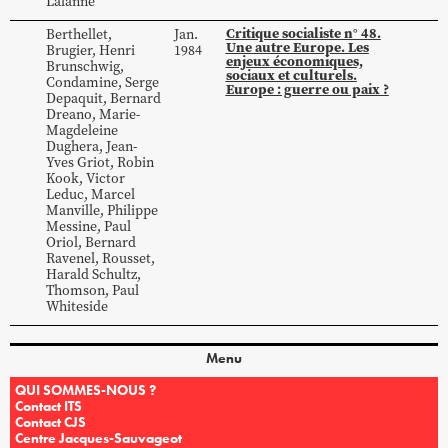
Lalanne
Critique socialiste n° 48.
Berthellet
,
Jan.
Une autre Europe. Les
Brugier
,
Henri
1984
enjeux économiques,
Brunschwig
,
sociaux et culturels.
Condamine
,
Serge
Europe : guerre ou paix ?
Depaquit
,
Bernard
Dreano
,
Marie-
Magdeleine
Dughera
,
Jean-
Yves
Griot
,
Robin
Kook
,
Victor
Leduc
,
Marcel
Manville
,
Philippe
Messine
,
Paul
Oriol
,
Bernard
Ravenel
,
Rousset
,
Harald
Schultz
,
Thomson
,
Paul
Whiteside
Menu
QUI SOMMES-NOUS ?
Contact ITS
Contact CJS
Centre Jacques-Sauvageot