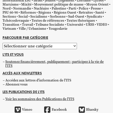
International ESU
Israël
Jeunes
Logement
Lorraine
Lycées
Marxisme
Mixité
Mouvement politique de masse
Moyen Orient
Nord
Normandie
Nucléaire
Palestine
Parti
Police
Presse
PSU 60-90
Réformes
Régions
Régions Ouest
Retraites
Santé
Sections
Social
Socialisme
Sorbonne
Sud-Ouest
Syndicats
Tchécoslovaquie
Textes de références
Textes théoriques
Transition
Travail
Tribune Socialiste
Université
URSS
VIDEO
Vietnam
Ville / Urbanisme
Yougoslavie
PARCOURIR PAR CATÉGORIE
Parcourir
par
L'ITS ET VOUS
catégorie
Soutenez financièrement, publiquement ; participez à la vie de
l'ITS
ACCÈS AUX NEWLETTERS
Accédez aux lettres d'information de l'ITS
Abonnez vous
LES PUBLICATIONS DE L'ITS
Voir les sommaires des Publications de l'ITS
Vimeo
Facebook
Bluesky