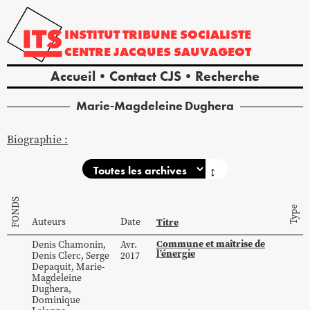
INSTITUT
TRIBUNE
SOCIALISTE
CENTRE
JACQUES
SAUVAGEOT
Accueil
Contact CJS
Recherche
Marie-Magdeleine
Dughera
Biographie :
↕
FONDS
Type
Auteurs
Date
Titre
Commune et maîtrise de
Denis
Chamonin
,
Avr.
l’énergie
Denis
Clerc
,
Serge
2017
Depaquit
,
Marie-
Magdeleine
Dughera
,
Dominique