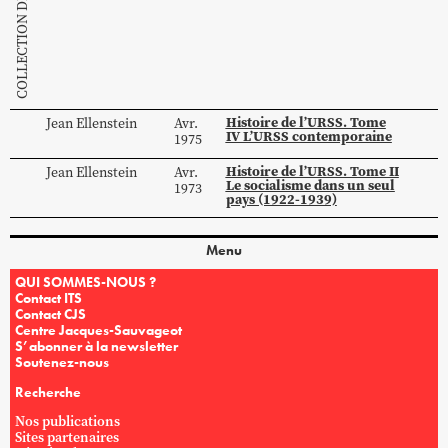
Histoire de l’URSS. Tome
Jean
Ellenstein
Avr.
IV L’URSS contemporaine
1975
Histoire de l’URSS. Tome II
Jean
Ellenstein
Avr.
Le socialisme dans un seul
1973
pays (1922-1939)
Menu
QUI SOMMES-NOUS ?
Contact ITS
Contact CJS
Centre Jacques-Sauvageot
S’abonner à la newsletter
Soutenez-nous
Recherche
Nos publications
Sites partenaires