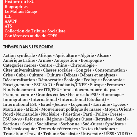
Histoire du PSU
Biographies
Le Maltais Rouge
IED
AAVPF
ATS
Collection de Tribune Socialiste
Conférences audio du CPFS
THÈMES DANS LES FONDS
Action syndicale
Afrique
Agriculture
Algérie
Alsace
Amérique Latine
Armée
Autogestion
Bourgogne
Catégories mères
Centre
Chine
Chronologie
Cités universitaires
Classes sociales
Congrès
Consommation
Crise
Cuba
Culture
Culture
Débats
Débats et analyses
Décentralisation
Démocratie
Écologie
Ecologie
Économie
Enseignement
ESU 60-71
Étudiants/UNEF
Europe
Femmes
Fonds documentaire ITS/PSU
fonds-documentaire-its-psu
Franche-comté
Grandes écoles
Histoire du PSU
Hommage
Immigration
International
International (étudiant)
International ESU
Israël
Jeunes
Logement
Lorraine
Lycées
Marxisme
Mixité
Mouvement politique de masse
Moyen Orient
Nord
Normandie
Nucléaire
Palestine
Parti
Police
Presse
PSU 60-90
Réformes
Régions
Régions Ouest
Retraites
Santé
Sections
Social
Socialisme
Sorbonne
Sud-Ouest
Syndicats
Tchécoslovaquie
Textes de références
Textes théoriques
Transition
Travail
Tribune Socialiste
Université
URSS
VIDEO