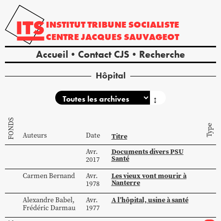
INSTITUT
TRIBUNE
SOCIALISTE
CENTRE
JACQUES
SAUVAGEOT
Accueil
Contact CJS
Recherche
Hôpital
↕
FONDS
Type
Auteurs
Date
Titre
Documents divers PSU
Avr.
Santé
2017
Les vieux vont mourir à
Carmen
Bernand
Avr.
Nanterre
1978
A l’hôpital, usine à santé
Alexandre
Babel
,
Avr.
Frédéric
Darmau
1977