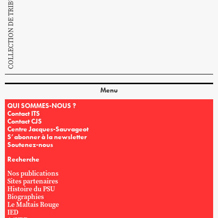
COLLECTION DE TRIBUNE SOCIALISTE
Menu
QUI SOMMES-NOUS ?
Contact ITS
Contact CJS
Centre Jacques-Sauvageot
S’abonner à la newsletter
Soutenez-nous
Recherche
Nos publications
Sites partenaires
Histoire du PSU
Biographies
Le Maltais Rouge
IED