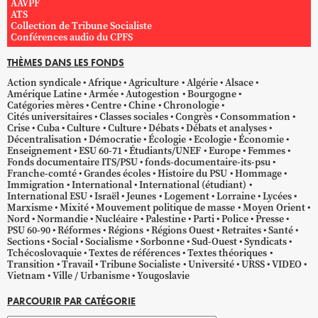
AAVPF
ATS
Collection de Tribune Socialiste
Conférences audio du CPFS
THÈMES DANS LES FONDS
Action syndicale
Afrique
Agriculture
Algérie
Alsace
Amérique Latine
Armée
Autogestion
Bourgogne
Catégories mères
Centre
Chine
Chronologie
Cités universitaires
Classes sociales
Congrès
Consommation
Crise
Cuba
Culture
Culture
Débats
Débats et analyses
Décentralisation
Démocratie
Écologie
Ecologie
Économie
Enseignement
ESU 60-71
Étudiants/UNEF
Europe
Femmes
Fonds documentaire ITS/PSU
fonds-documentaire-its-psu
Franche-comté
Grandes écoles
Histoire du PSU
Hommage
Immigration
International
International (étudiant)
International ESU
Israël
Jeunes
Logement
Lorraine
Lycées
Marxisme
Mixité
Mouvement politique de masse
Moyen Orient
Nord
Normandie
Nucléaire
Palestine
Parti
Police
Presse
PSU 60-90
Réformes
Régions
Régions Ouest
Retraites
Santé
Sections
Social
Socialisme
Sorbonne
Sud-Ouest
Syndicats
Tchécoslovaquie
Textes de références
Textes théoriques
Transition
Travail
Tribune Socialiste
Université
URSS
VIDEO
Vietnam
Ville / Urbanisme
Yougoslavie
PARCOURIR PAR CATÉGORIE