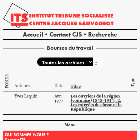
INSTITUT
TRIBUNE
SOCIALISTE
CENTRE
JACQUES
SAUVAGEOT
Accueil
Contact CJS
Recherche
Bourses du travail
↕
FONDS
Type
Auteurs
Date
Titre
Les ouvriers de la région
Yves
Lequin
Avr.
lyonnaise (1848-1914). 2.
1977
Les intérêts de classe et la
République
Menu
QUI SOMMES-NOUS ?
Contact ITS