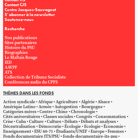
Contact CJS
Centre Jacques-Sauvageot
S’abonner à la newsletter
Soutenez-nous
Recherche
Nos publications
Sites partenaires
Histoire du PSU
Biographies
Le Maltais Rouge
IED
AAVPF
ATS
Collection de Tribune Socialiste
Conférences audio du CPFS
THÈMES DANS LES FONDS
Action syndicale
Afrique
Agriculture
Algérie
Alsace
Amérique Latine
Armée
Autogestion
Bourgogne
Catégories mères
Centre
Chine
Chronologie
Cités universitaires
Classes sociales
Congrès
Consommation
Crise
Cuba
Culture
Culture
Débats
Débats et analyses
Décentralisation
Démocratie
Écologie
Ecologie
Économie
Enseignement
ESU 60-71
Étudiants/UNEF
Europe
Femmes
Fonds documentaire ITS/PSU
fonds-documentaire-its-psu