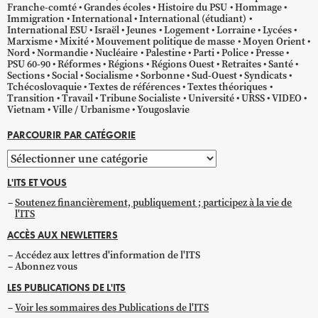
Franche-comté
Grandes écoles
Histoire du PSU
Hommage
Immigration
International
International (étudiant)
International ESU
Israël
Jeunes
Logement
Lorraine
Lycées
Marxisme
Mixité
Mouvement politique de masse
Moyen Orient
Nord
Normandie
Nucléaire
Palestine
Parti
Police
Presse
PSU 60-90
Réformes
Régions
Régions Ouest
Retraites
Santé
Sections
Social
Socialisme
Sorbonne
Sud-Ouest
Syndicats
Tchécoslovaquie
Textes de références
Textes théoriques
Transition
Travail
Tribune Socialiste
Université
URSS
VIDEO
Vietnam
Ville / Urbanisme
Yougoslavie
PARCOURIR PAR CATÉGORIE
Parcourir
par
L'ITS ET VOUS
catégorie
Soutenez financièrement, publiquement ; participez à la vie de
l'ITS
ACCÈS AUX NEWLETTERS
Accédez aux lettres d'information de l'ITS
Abonnez vous
LES PUBLICATIONS DE L'ITS
Voir les sommaires des Publications de l'ITS