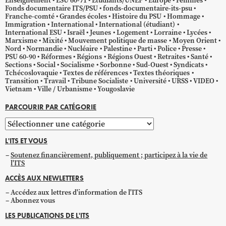
Enseignement
ESU 60-71
Étudiants/UNEF
Europe
Femmes
Fonds documentaire ITS/PSU
fonds-documentaire-its-psu
Franche-comté
Grandes écoles
Histoire du PSU
Hommage
Immigration
International
International (étudiant)
International ESU
Israël
Jeunes
Logement
Lorraine
Lycées
Marxisme
Mixité
Mouvement politique de masse
Moyen Orient
Nord
Normandie
Nucléaire
Palestine
Parti
Police
Presse
PSU 60-90
Réformes
Régions
Régions Ouest
Retraites
Santé
Sections
Social
Socialisme
Sorbonne
Sud-Ouest
Syndicats
Tchécoslovaquie
Textes de références
Textes théoriques
Transition
Travail
Tribune Socialiste
Université
URSS
VIDEO
Vietnam
Ville / Urbanisme
Yougoslavie
PARCOURIR PAR CATÉGORIE
Parcourir
par
L'ITS ET VOUS
catégorie
Soutenez financièrement, publiquement ; participez à la vie de
l'ITS
ACCÈS AUX NEWLETTERS
Accédez aux lettres d'information de l'ITS
Abonnez vous
LES PUBLICATIONS DE L'ITS