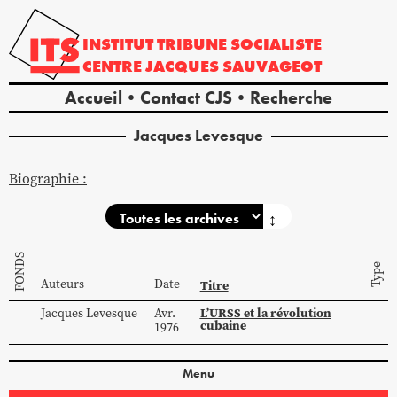
INSTITUT
TRIBUNE
SOCIALISTE
CENTRE
JACQUES
SAUVAGEOT
Accueil
Contact CJS
Recherche
Jacques
Levesque
Biographie :
↕
FONDS
Type
Auteurs
Date
Titre
L’URSS et la révolution
Jacques
Levesque
Avr.
cubaine
1976
Menu