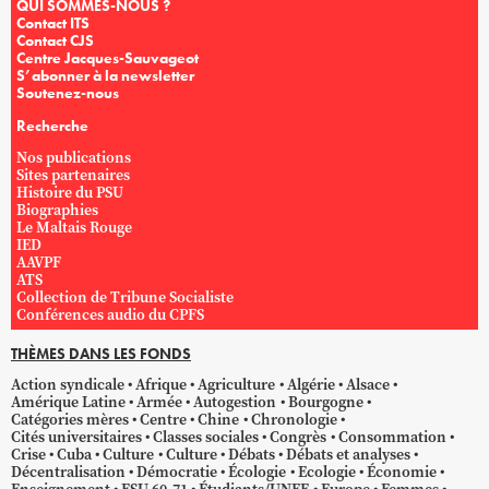
QUI SOMMES-NOUS ?
Contact ITS
Contact CJS
Centre Jacques-Sauvageot
S’abonner à la newsletter
Soutenez-nous
Recherche
Nos publications
Sites partenaires
Histoire du PSU
Biographies
Le Maltais Rouge
IED
AAVPF
ATS
Collection de Tribune Socialiste
Conférences audio du CPFS
THÈMES DANS LES FONDS
Action syndicale
Afrique
Agriculture
Algérie
Alsace
Amérique Latine
Armée
Autogestion
Bourgogne
Catégories mères
Centre
Chine
Chronologie
Cités universitaires
Classes sociales
Congrès
Consommation
Crise
Cuba
Culture
Culture
Débats
Débats et analyses
Décentralisation
Démocratie
Écologie
Ecologie
Économie