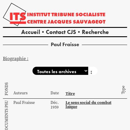
INSTITUT
TRIBUNE
SOCIALISTE
CENTRE
JACQUES
SAUVAGEOT
Accueil
Contact CJS
Recherche
Paul
Fraisse
Biographie :
↕
FONDS
Type
Auteurs
Date
Titre
Le sens social du combat
Paul
Fraisse
Déc.
laïque
1959