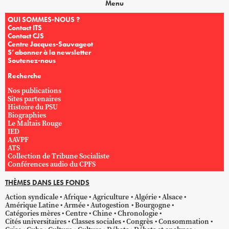
Menu
QUI SOMMES-NOUS ?
Contact ITS
Contact CJS
Centre Jacques-Sauvageot
S’abonner à la newsletter
Soutenez-nous
Recherche
Nos publications
Sites partenaires
Histoire du PSU
Biographies
Le Maltais Rouge
IED
AAVPF
ATS
Collection de Tribune Socialiste
Conférences audio du CPFS
THÈMES DANS LES FONDS
Action syndicale
Afrique
Agriculture
Algérie
Alsace
Amérique Latine
Armée
Autogestion
Bourgogne
Catégories mères
Centre
Chine
Chronologie
Cités universitaires
Classes sociales
Congrès
Consommation