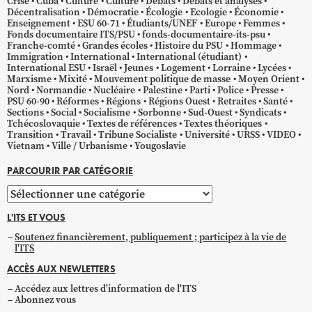
Crise
Cuba
Culture
Culture
Débats
Débats et analyses
Décentralisation
Démocratie
Écologie
Ecologie
Économie
Enseignement
ESU 60-71
Étudiants/UNEF
Europe
Femmes
Fonds documentaire ITS/PSU
fonds-documentaire-its-psu
Franche-comté
Grandes écoles
Histoire du PSU
Hommage
Immigration
International
International (étudiant)
International ESU
Israël
Jeunes
Logement
Lorraine
Lycées
Marxisme
Mixité
Mouvement politique de masse
Moyen Orient
Nord
Normandie
Nucléaire
Palestine
Parti
Police
Presse
PSU 60-90
Réformes
Régions
Régions Ouest
Retraites
Santé
Sections
Social
Socialisme
Sorbonne
Sud-Ouest
Syndicats
Tchécoslovaquie
Textes de références
Textes théoriques
Transition
Travail
Tribune Socialiste
Université
URSS
VIDEO
Vietnam
Ville / Urbanisme
Yougoslavie
PARCOURIR PAR CATÉGORIE
Parcourir
par
L'ITS ET VOUS
catégorie
Soutenez financièrement, publiquement ; participez à la vie de
l'ITS
ACCÈS AUX NEWLETTERS
Accédez aux lettres d'information de l'ITS
Abonnez vous