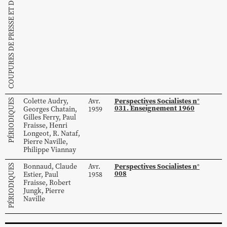
COUPURES DE PRESSE ET DOCUMENTS PSU
Perspectives Socialistes n°
Colette
Audry
,
Avr.
PÉRIODIQUES
031. Enseignement 1960
Georges
Chatain
,
1959
Gilles
Ferry
,
Paul
Fraisse
,
Henri
Longeot
,
R.
Nataf
,
Pierre
Naville
,
Philippe
Viannay
Perspectives Socialistes n°
Bonnaud
,
Claude
Avr.
PÉRIODIQUES
008
Estier
,
Paul
1958
Fraisse
,
Robert
Jungk
,
Pierre
Naville