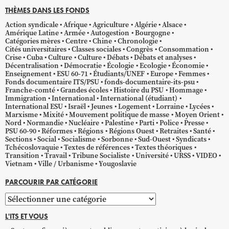
THÈMES DANS LES FONDS
Action syndicale
Afrique
Agriculture
Algérie
Alsace
Amérique Latine
Armée
Autogestion
Bourgogne
Catégories mères
Centre
Chine
Chronologie
Cités universitaires
Classes sociales
Congrès
Consommation
Crise
Cuba
Culture
Culture
Débats
Débats et analyses
Décentralisation
Démocratie
Écologie
Ecologie
Économie
Enseignement
ESU 60-71
Étudiants/UNEF
Europe
Femmes
Fonds documentaire ITS/PSU
fonds-documentaire-its-psu
Franche-comté
Grandes écoles
Histoire du PSU
Hommage
Immigration
International
International (étudiant)
International ESU
Israël
Jeunes
Logement
Lorraine
Lycées
Marxisme
Mixité
Mouvement politique de masse
Moyen Orient
Nord
Normandie
Nucléaire
Palestine
Parti
Police
Presse
PSU 60-90
Réformes
Régions
Régions Ouest
Retraites
Santé
Sections
Social
Socialisme
Sorbonne
Sud-Ouest
Syndicats
Tchécoslovaquie
Textes de références
Textes théoriques
Transition
Travail
Tribune Socialiste
Université
URSS
VIDEO
Vietnam
Ville / Urbanisme
Yougoslavie
PARCOURIR PAR CATÉGORIE
Parcourir
par
L'ITS ET VOUS
catégorie