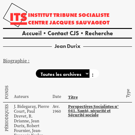
INSTITUT
TRIBUNE
SOCIALISTE
CENTRE
JACQUES
SAUVAGEOT
Accueil
Contact CJS
Recherche
Jean
Durix
Biographie :
↕
FONDS
Type
Auteurs
Date
Titre
Perspectives Socialistes n°
J.
Bidegaray
,
Pierre
Avr.
PÉRIODIQUES
041. Santé, sécurité et
Court
,
Paul
1960
Sécurité sociale
Drevet
,
R.
Drianne
,
Jean
Durix
,
Robert
Fournier
,
Jean-