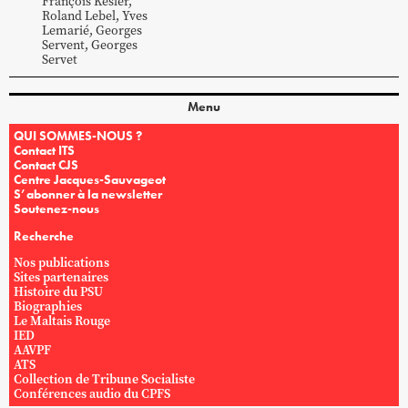
François
Kesler
,
Roland
Lebel
,
Yves
Lemarié
,
Georges
Servent
,
Georges
Servet
Menu
QUI SOMMES-NOUS ?
Contact ITS
Contact CJS
Centre Jacques-Sauvageot
S’abonner à la newsletter
Soutenez-nous
Recherche
Nos publications
Sites partenaires
Histoire du PSU
Biographies
Le Maltais Rouge
IED
AAVPF
ATS
Collection de Tribune Socialiste
Conférences audio du CPFS