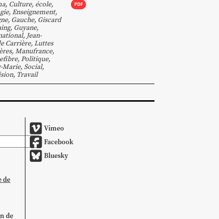
ma
,
Culture
,
école
,
PDF
gie
,
Enseignement
,
gne
,
Gauche
,
Giscard
aing
,
Guyane
,
national
,
Jean-
e Carrière
,
Luttes
ères
,
Manufrance
,
efibre
,
Politique
,
-Marie
,
Social
,
ision
,
Travail
Vimeo
Facebook
Bluesky
e de
on de