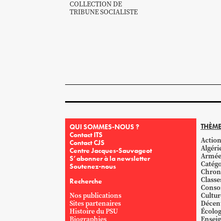
COLLECTION DE
TRIBUNE SOCIALISTE
THÈME
QUI SOMMES-NOUS ?
Contact ITS
Action
Contact CJS
Algéri
Centre Jacques-Sauvageot
Armé
S’abonner à la newsletter
Catégo
Soutenez-nous
Chron
Classe
Recherche
Conso
Nos publications
Cultur
Sites partenaires
Décent
Histoire du PSU
Écolog
Biographies
Ensei