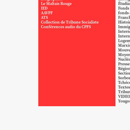
Le Maltais Rouge
Étudi
IED
Fonds
AAVPF
fonds-
ATS
Franc
Collection de Tribune Socialiste
Histoi
Conférences audio du CPFS
Immig
Intern
Intern
Logem
Marxi
Mouve
Moyen
Nucléa
Presse
Région
Sectio
Sorbo
Tchéc
Textes
Tribun
VIDE
Yougos