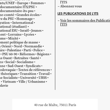
l'ITS
ants/UNEF
Europe
Femmes
Abonnez vous
 documentaire ITS/PSU
documentaire-its-psu
LES PUBLICATIONS DE L'ITS
he-comté
Grandes écoles
re du PSU
Hommage
Voir les sommaires des Publicat
ration
International
l'ITS
ational (étudiant)
ational ESU
Israël
Jeunes
ent
Lorraine
Lycées
sme
Mixité
ment politique de masse
 Orient
Nord
Normandie
ire
Palestine
Parti
Police
PSU 60-90
Réformes
Régions
s Ouest
Retraites
Santé
ns
Social
Socialisme
nne
Sud-Ouest
Syndicats
oslovaquie
Textes de références
 théoriques
Transition
Travail
e Socialiste
Université
URSS
O
Vietnam
Ville / Urbanisme
lavie
40 rue de Malte, 75011 Paris