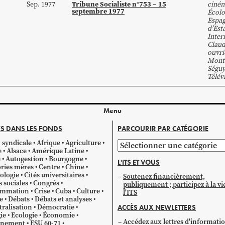
Tribune Socialiste n°753 – 15
Sep. 1977
ciné
septembre 1977
Écolo
Espa
d’Est
Inter
Claud
ouvri
Mont
Séguy
Télév
Menu
S DANS LES FONDS
PARCOURIR PAR CATÉGORIE
 syndicale
Afrique
Agriculture
Parcourir
e
Alsace
Amérique Latine
par
e
Autogestion
Bourgogne
L'ITS ET VOUS
catégorie
ries mères
Centre
Chine
ologie
Cités universitaires
Soutenez financièrement,
s sociales
Congrès
publiquement ; participez à la vi
mmation
Crise
Cuba
Culture
l'ITS
e
Débats
Débats et analyses
ralisation
Démocratie
ACCÈS AUX NEWLETTERS
ie
Ecologie
Économie
Accédez aux lettres d'informati
gnement
ESU 60-71