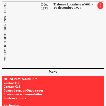
Tribune Socialiste n°601 –
Déc.
COLLECTION DE TRIBUNE SOCIALISTE
PDF
20 décembre 1973
1973
Menu
QUI SOMMES-NOUS ?
Contact ITS
Contact CJS
Centre Jacques-Sauvageot
S’abonner à la newsletter
Soutenez-nous
Recherche