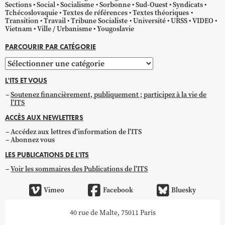
Sections
Social
Socialisme
Sorbonne
Sud-Ouest
Syndicats
Tchécoslovaquie
Textes de références
Textes théoriques
Transition
Travail
Tribune Socialiste
Université
URSS
VIDEO
Vietnam
Ville / Urbanisme
Yougoslavie
PARCOURIR PAR CATÉGORIE
Parcourir
par
L'ITS ET VOUS
catégorie
Soutenez financièrement, publiquement ; participez à la vie de
l'ITS
ACCÈS AUX NEWLETTERS
Accédez aux lettres d'information de l'ITS
Abonnez vous
LES PUBLICATIONS DE L'ITS
Voir les sommaires des Publications de l'ITS
Vimeo
Facebook
Bluesky
40 rue de Malte, 75011 Paris