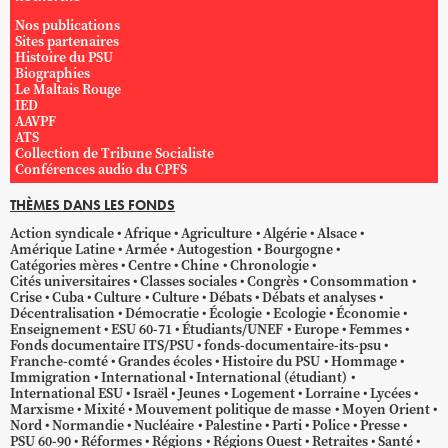
Nos publications
Sites partenaires
Histoire du PSU
Biographies
Le Maltais Rouge
IED
AAVPF
ATS
Collection de Tribune Socialiste
Conférences audio du CPFS
THÈMES DANS LES FONDS
Action syndicale
Afrique
Agriculture
Algérie
Alsace
Amérique Latine
Armée
Autogestion
Bourgogne
Catégories mères
Centre
Chine
Chronologie
Cités universitaires
Classes sociales
Congrès
Consommation
Crise
Cuba
Culture
Culture
Débats
Débats et analyses
Décentralisation
Démocratie
Écologie
Ecologie
Économie
Enseignement
ESU 60-71
Étudiants/UNEF
Europe
Femmes
Fonds documentaire ITS/PSU
fonds-documentaire-its-psu
Franche-comté
Grandes écoles
Histoire du PSU
Hommage
Immigration
International
International (étudiant)
International ESU
Israël
Jeunes
Logement
Lorraine
Lycées
Marxisme
Mixité
Mouvement politique de masse
Moyen Orient
Nord
Normandie
Nucléaire
Palestine
Parti
Police
Presse
PSU 60-90
Réformes
Régions
Régions Ouest
Retraites
Santé