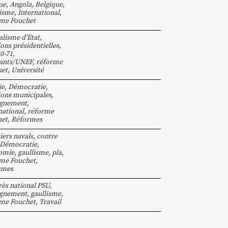
ue
,
Angola
,
Belgique
,
isme
,
International
,
me Fouchet
alisme d’Etat
,
ions présidentielles
,
0-71
,
iants/UNEF
,
réforme
het
,
Université
ie
,
Démocratie
,
ions municipales
,
ignement
,
national
,
réforme
het
,
Réformes
iers navals
,
contre
Démocratie
,
omie
,
gaullisme
,
pla
,
me Fouchet
,
rmes
ès national PSU
,
ignement
,
gaullisme
,
me Fouchet
,
Travail