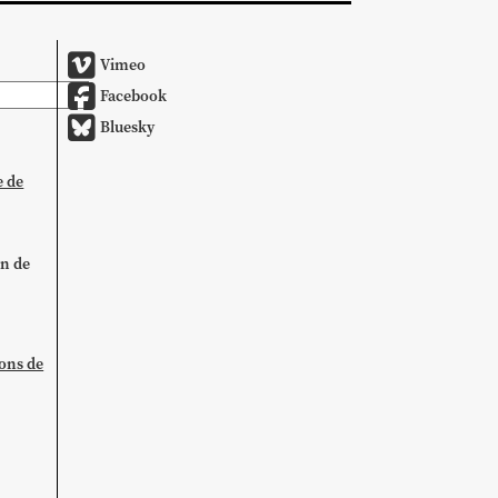
Vimeo
Facebook
Bluesky
e de
on de
ions de