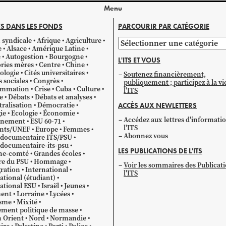
Menu
S DANS LES FONDS
PARCOURIR PAR CATÉGORIE
 syndicale
Afrique
Agriculture
Parcourir
e
Alsace
Amérique Latine
par
e
Autogestion
Bourgogne
L'ITS ET VOUS
catégorie
ries mères
Centre
Chine
ologie
Cités universitaires
Soutenez financièrement,
s sociales
Congrès
publiquement ; participez à la vi
mmation
Crise
Cuba
Culture
l'ITS
e
Débats
Débats et analyses
ralisation
Démocratie
ACCÈS AUX NEWLETTERS
ie
Ecologie
Économie
Accédez aux lettres d'informati
gnement
ESU 60-71
l'ITS
ants/UNEF
Europe
Femmes
Abonnez vous
 documentaire ITS/PSU
documentaire-its-psu
LES PUBLICATIONS DE L'ITS
he-comté
Grandes écoles
re du PSU
Hommage
Voir les sommaires des Publicat
ration
International
l'ITS
ational (étudiant)
ational ESU
Israël
Jeunes
ent
Lorraine
Lycées
sme
Mixité
ment politique de masse
 Orient
Nord
Normandie