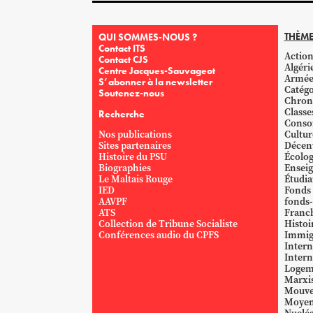
THÈME
QUI SOMMES-NOUS ?
Contact ITS
Action
Contact CJS
Algéri
Centre Jacques-Sauvageot
Armé
S’abonner à la newsletter
Catégo
Soutenez-nous
Chron
Classe
Recherche
Conso
Nos publications
Cultur
Sites partenaires
Décent
Histoire du PSU
Écolog
Biographies
Ensei
Le Maltais Rouge
Étudi
IED
Fonds
AAVPF
fonds-
ATS
Franc
Collection de Tribune Socialiste
Histoi
Conférences audio du CPFS
Immig
Intern
Intern
Logem
Marxi
Mouve
Moyen