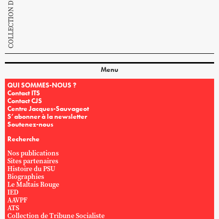
Menu
QUI SOMMES-NOUS ?
Contact ITS
Contact CJS
Centre Jacques-Sauvageot
S’abonner à la newsletter
Soutenez-nous
Recherche
Nos publications
Sites partenaires
Histoire du PSU
Biographies
Le Maltais Rouge
IED
AAVPF
ATS
Collection de Tribune Socialiste