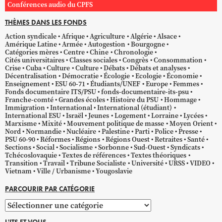
Conférences audio du CPFS
THÈMES DANS LES FONDS
Action syndicale
Afrique
Agriculture
Algérie
Alsace
Amérique Latine
Armée
Autogestion
Bourgogne
Catégories mères
Centre
Chine
Chronologie
Cités universitaires
Classes sociales
Congrès
Consommation
Crise
Cuba
Culture
Culture
Débats
Débats et analyses
Décentralisation
Démocratie
Écologie
Ecologie
Économie
Enseignement
ESU 60-71
Étudiants/UNEF
Europe
Femmes
Fonds documentaire ITS/PSU
fonds-documentaire-its-psu
Franche-comté
Grandes écoles
Histoire du PSU
Hommage
Immigration
International
International (étudiant)
International ESU
Israël
Jeunes
Logement
Lorraine
Lycées
Marxisme
Mixité
Mouvement politique de masse
Moyen Orient
Nord
Normandie
Nucléaire
Palestine
Parti
Police
Presse
PSU 60-90
Réformes
Régions
Régions Ouest
Retraites
Santé
Sections
Social
Socialisme
Sorbonne
Sud-Ouest
Syndicats
Tchécoslovaquie
Textes de références
Textes théoriques
Transition
Travail
Tribune Socialiste
Université
URSS
VIDEO
Vietnam
Ville / Urbanisme
Yougoslavie
PARCOURIR PAR CATÉGORIE
Parcourir
par
L'ITS ET VOUS