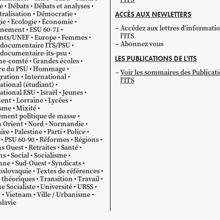
e
Débats
Débats et analyses
ralisation
Démocratie
ACCÈS AUX NEWLETTERS
ie
Ecologie
Économie
Accédez aux lettres d'informati
gnement
ESU 60-71
l'ITS
ants/UNEF
Europe
Femmes
Abonnez vous
 documentaire ITS/PSU
documentaire-its-psu
LES PUBLICATIONS DE L'ITS
he-comté
Grandes écoles
re du PSU
Hommage
Voir les sommaires des Publicat
ration
International
l'ITS
ational (étudiant)
ational ESU
Israël
Jeunes
ent
Lorraine
Lycées
sme
Mixité
ment politique de masse
 Orient
Nord
Normandie
ire
Palestine
Parti
Police
PSU 60-90
Réformes
Régions
s Ouest
Retraites
Santé
ns
Social
Socialisme
nne
Sud-Ouest
Syndicats
oslovaquie
Textes de références
 théoriques
Transition
Travail
e Socialiste
Université
URSS
O
Vietnam
Ville / Urbanisme
lavie