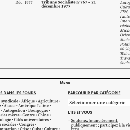
Tribune Socialiste n°767 – 21
Déc. 1977
Autog
décembre 1977
Cultu
FEN
,
l'aut
Inter
réalis
Mich
Orien
Socia
Polit
60-90
Télév
Trava
Socia
Menu
S DANS LES FONDS
PARCOURIR PAR CATÉGORIE
 syndicale
Afrique
Agriculture
Parcourir
e
Alsace
Amérique Latine
par
e
Autogestion
Bourgogne
L'ITS ET VOUS
catégorie
ries mères
Centre
Chine
ologie
Cités universitaires
Soutenez financièrement,
s sociales
Congrès
publiquement ; participez à la vi
mmation
Crise
Cuba
Culture
l'ITS