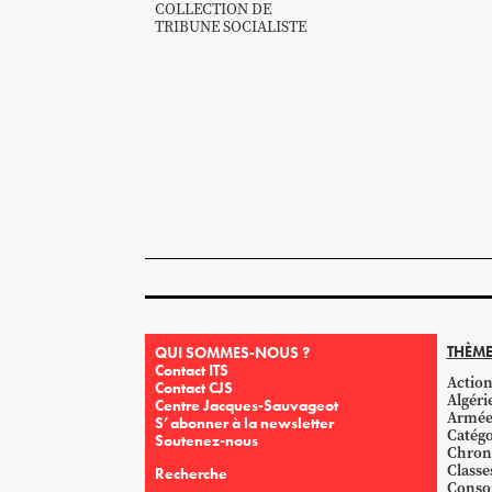
COLLECTION DE
TRIBUNE SOCIALISTE
THÈME
QUI SOMMES-NOUS ?
Contact ITS
Action
Contact CJS
Algéri
Centre Jacques-Sauvageot
Armé
S’abonner à la newsletter
Catégo
Soutenez-nous
Chron
Classe
Recherche
Conso