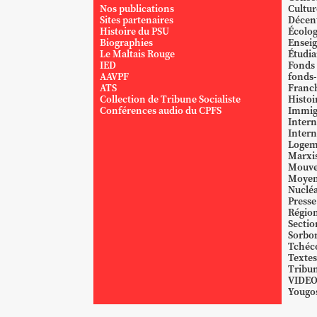
Nos publications
Cultur
Sites partenaires
Décent
Histoire du PSU
Écolog
Biographies
Ensei
Le Maltais Rouge
Étudi
IED
Fonds
AAVPF
fonds-
ATS
Franc
Collection de Tribune Socialiste
Histoi
Conférences audio du CPFS
Immig
Intern
Intern
Logem
Marxi
Mouve
Moyen
Nucléa
Presse
Région
Sectio
Sorbo
Tchéc
Textes
Tribun
VIDE
Yougos