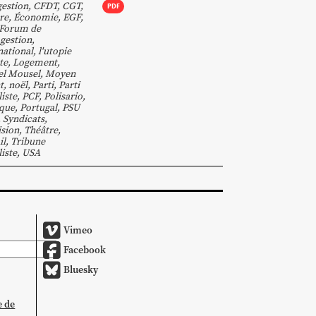
estion
,
CFDT
,
CGT
,
PDF
re
,
Économie
,
EGF
,
Forum de
ogestion
,
national
,
l'utopie
te
,
Logement
,
el Mousel
,
Moyen
t
,
noël
,
Parti
,
Parti
liste
,
PCF
,
Polisario
,
ique
,
Portugal
,
PSU
,
Syndicats
,
ision
,
Théâtre
,
il
,
Tribune
liste
,
USA
Vimeo
Facebook
Bluesky
e de