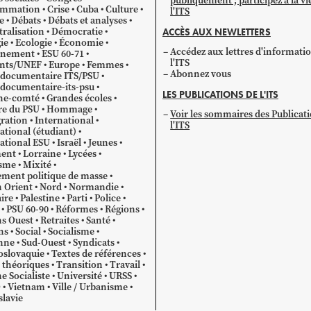
publiquement ; participez à la vi
mmation
Crise
Cuba
Culture
l'ITS
e
Débats
Débats et analyses
ralisation
Démocratie
ACCÈS AUX NEWLETTERS
ie
Ecologie
Économie
Accédez aux lettres d'informati
gnement
ESU 60-71
l'ITS
ants/UNEF
Europe
Femmes
Abonnez vous
 documentaire ITS/PSU
documentaire-its-psu
LES PUBLICATIONS DE L'ITS
he-comté
Grandes écoles
re du PSU
Hommage
Voir les sommaires des Publicat
ration
International
l'ITS
ational (étudiant)
ational ESU
Israël
Jeunes
ent
Lorraine
Lycées
sme
Mixité
ment politique de masse
 Orient
Nord
Normandie
ire
Palestine
Parti
Police
PSU 60-90
Réformes
Régions
s Ouest
Retraites
Santé
ns
Social
Socialisme
nne
Sud-Ouest
Syndicats
oslovaquie
Textes de références
 théoriques
Transition
Travail
e Socialiste
Université
URSS
O
Vietnam
Ville / Urbanisme
lavie