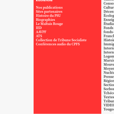
Conso
Nos publications
Cultur
Sites partenaires
Décent
Histoire du PSU
Écolog
Biographies
Ensei
Le Maltais Rouge
Étudi
IED
Fonds
AAVPF
fonds-
ATS
Franc
Collection de Tribune Socialiste
Histoi
Conférences audio du CPFS
Immig
Intern
Intern
Logem
Marxi
Mouve
Moyen
Nucléa
Presse
Région
Sectio
Sorbo
Tchéc
Textes
Tribun
VIDE
Yougos