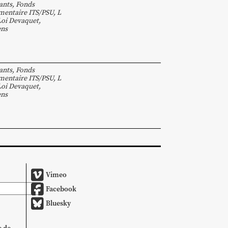
ants
,
Fonds
entaire ITS/PSU
,
L
Loi Devaquet
,
ens
ants
,
Fonds
entaire ITS/PSU
,
L
Loi Devaquet
,
ens
Vimeo
Facebook
Bluesky