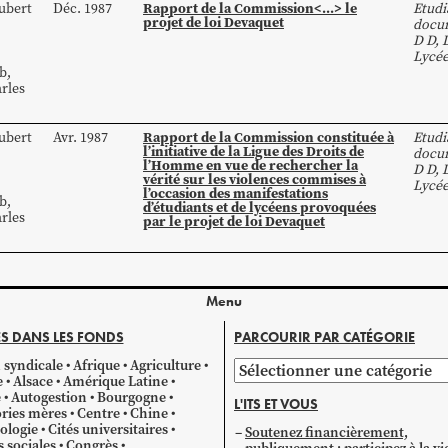
Rapport de la Commission<...> le
ubert
Déc. 1987
Etudi
projet de loi Devaquet
docum
D D
,
Lycé
b
,
rles
Rapport de la Commission constituée à
ubert
Avr. 1987
Etudi
l’initiative de la Ligue des Droits de
docum
l’Homme en vue de rechercher la
D D
,
vérité sur les violences commises à
Lycé
l’occasion des manifestations
b
,
d’étudiants et de lycéens provoquées
rles
par le projet de loi Devaquet
Menu
S DANS LES FONDS
PARCOURIR PAR CATÉGORIE
 syndicale
Afrique
Agriculture
Parcourir
e
Alsace
Amérique Latine
par
e
Autogestion
Bourgogne
L'ITS ET VOUS
catégorie
ries mères
Centre
Chine
ologie
Cités universitaires
Soutenez financièrement,
s sociales
Congrès