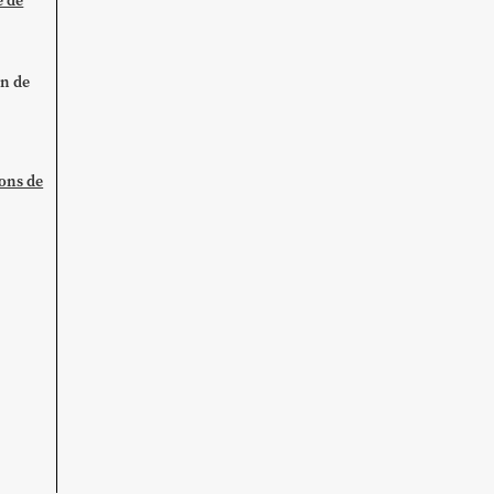
e de
on de
ions de