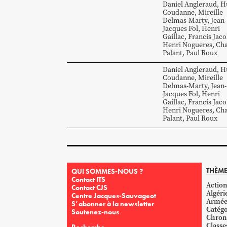
Daniel
Angleraud
,
H
Coudanne
,
Mireille
Delmas-Marty
,
Jean-
Jacques
Fol
,
Henri
Gaillac
,
Francis
Jaco
Henri
Nogueres
,
Cha
Palant
,
Paul
Roux
Daniel
Angleraud
,
H
Coudanne
,
Mireille
Delmas-Marty
,
Jean-
Jacques
Fol
,
Henri
Gaillac
,
Francis
Jaco
Henri
Nogueres
,
Cha
Palant
,
Paul
Roux
THÈME
QUI SOMMES-NOUS ?
Contact ITS
Action
Contact CJS
Algéri
Centre Jacques-Sauvageot
Armé
S’abonner à la newsletter
Catégo
Soutenez-nous
Chron
Classe
Recherche