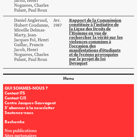
Jacob
,
Henri
Nogueres
,
Charles
Palant
,
Paul
Roux
Rapport de la Commission
Daniel
Angleraud
,
Avr.
constituée à l’initiative de
Hubert
Coudanne
,
1987
la Ligue des Droits de
Mireille
Delmas-
l’Homme en vue de
Marty
,
Jean-
rechercher la vérité sur les
Jacques
Fol
,
Henri
violences commises à
Gaillac
,
Francis
l’occasion des
Jacob
,
Henri
manifestations d’étudiants
et de lycéens provoquées
Nogueres
,
Charles
par le projet de loi
Palant
,
Paul
Roux
Devaquet
Menu
QUI SOMMES-NOUS ?
Contact ITS
Contact CJS
Centre Jacques-Sauvageot
S’abonner à la newsletter
Soutenez-nous
Recherche
Nos publications
Sites partenaires