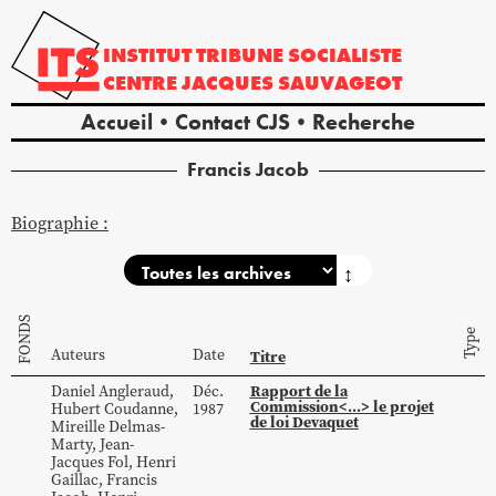
INSTITUT
TRIBUNE
SOCIALISTE
CENTRE
JACQUES
SAUVAGEOT
Accueil
Contact CJS
Recherche
Francis
Jacob
Biographie :
↕
FONDS
Type
Auteurs
Date
Titre
Rapport de la
Daniel
Angleraud
,
Déc.
Commission<...> le projet
Hubert
Coudanne
,
1987
de loi Devaquet
Mireille
Delmas-
Marty
,
Jean-
Jacques
Fol
,
Henri
Gaillac
,
Francis