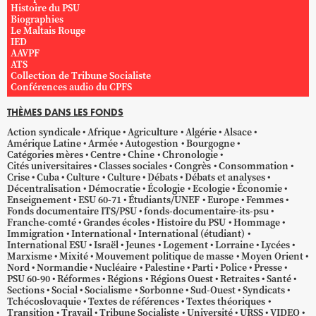
Histoire du PSU
Biographies
Le Maltais Rouge
IED
AAVPF
ATS
Collection de Tribune Socialiste
Conférences audio du CPFS
THÈMES DANS LES FONDS
Action syndicale
Afrique
Agriculture
Algérie
Alsace
Amérique Latine
Armée
Autogestion
Bourgogne
Catégories mères
Centre
Chine
Chronologie
Cités universitaires
Classes sociales
Congrès
Consommation
Crise
Cuba
Culture
Culture
Débats
Débats et analyses
Décentralisation
Démocratie
Écologie
Ecologie
Économie
Enseignement
ESU 60-71
Étudiants/UNEF
Europe
Femmes
Fonds documentaire ITS/PSU
fonds-documentaire-its-psu
Franche-comté
Grandes écoles
Histoire du PSU
Hommage
Immigration
International
International (étudiant)
International ESU
Israël
Jeunes
Logement
Lorraine
Lycées
Marxisme
Mixité
Mouvement politique de masse
Moyen Orient
Nord
Normandie
Nucléaire
Palestine
Parti
Police
Presse
PSU 60-90
Réformes
Régions
Régions Ouest
Retraites
Santé
Sections
Social
Socialisme
Sorbonne
Sud-Ouest
Syndicats
Tchécoslovaquie
Textes de références
Textes théoriques
Transition
Travail
Tribune Socialiste
Université
URSS
VIDEO