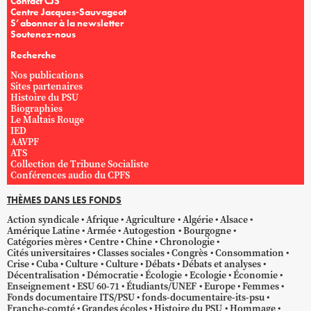
Contact CJS
Centre Jacques-Sauvageot
S’abonner à la newsletter
Soutenez-nous
Recherche
Nos publications
Sites partenaires
Histoire du PSU
Biographies
Le Maltais Rouge
IED
AAVPF
ATS
Collection de Tribune Socialiste
Conférences audio du CPFS
THÈMES DANS LES FONDS
Action syndicale
Afrique
Agriculture
Algérie
Alsace
Amérique Latine
Armée
Autogestion
Bourgogne
Catégories mères
Centre
Chine
Chronologie
Cités universitaires
Classes sociales
Congrès
Consommation
Crise
Cuba
Culture
Culture
Débats
Débats et analyses
Décentralisation
Démocratie
Écologie
Ecologie
Économie
Enseignement
ESU 60-71
Étudiants/UNEF
Europe
Femmes
Fonds documentaire ITS/PSU
fonds-documentaire-its-psu
Franche-comté
Grandes écoles
Histoire du PSU
Hommage