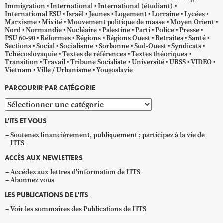
Immigration
International
International (étudiant)
International ESU
Israël
Jeunes
Logement
Lorraine
Lycées
Marxisme
Mixité
Mouvement politique de masse
Moyen Orient
Nord
Normandie
Nucléaire
Palestine
Parti
Police
Presse
PSU 60-90
Réformes
Régions
Régions Ouest
Retraites
Santé
Sections
Social
Socialisme
Sorbonne
Sud-Ouest
Syndicats
Tchécoslovaquie
Textes de références
Textes théoriques
Transition
Travail
Tribune Socialiste
Université
URSS
VIDEO
Vietnam
Ville / Urbanisme
Yougoslavie
PARCOURIR PAR CATÉGORIE
Parcourir
par
L'ITS ET VOUS
catégorie
Soutenez financièrement, publiquement ; participez à la vie de
l'ITS
ACCÈS AUX NEWLETTERS
Accédez aux lettres d'information de l'ITS
Abonnez vous
LES PUBLICATIONS DE L'ITS
Voir les sommaires des Publications de l'ITS