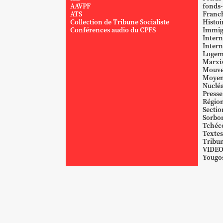
AAVPF
fonds-
ATS
Franc
Collection de Tribune Socialiste
Histoi
Conférences audio du CPFS
Immig
Intern
Intern
Logem
Marxi
Mouve
Moyen
Nucléa
Presse
Région
Sectio
Sorbo
Tchéc
Textes
Tribun
VIDE
Yougos