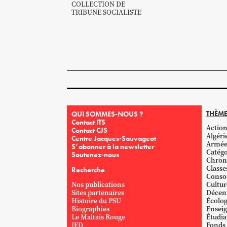
COLLECTION DE
TRIBUNE SOCIALISTE
THÈME
QUI SOMMES-NOUS ?
Contact ITS
Action
Contact CJS
Algéri
Centre Jacques-Sauvageot
Armé
S’abonner à la newsletter
Catégo
Soutenez-nous
Chron
Classe
Recherche
Conso
Nos publications
Cultur
Sites partenaires
Décent
Histoire du PSU
Écolog
Biographies
Ensei
Le Maltais Rouge
Étudi
IED
Fonds