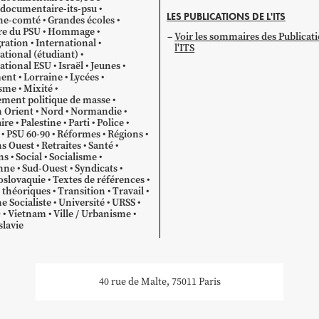
documentaire-its-psu
LES PUBLICATIONS DE L'ITS
he-comté
Grandes écoles
re du PSU
Hommage
Voir les sommaires des Publicat
ration
International
l'ITS
ational (étudiant)
ational ESU
Israël
Jeunes
ent
Lorraine
Lycées
sme
Mixité
ment politique de masse
 Orient
Nord
Normandie
ire
Palestine
Parti
Police
PSU 60-90
Réformes
Régions
s Ouest
Retraites
Santé
ns
Social
Socialisme
nne
Sud-Ouest
Syndicats
oslovaquie
Textes de références
 théoriques
Transition
Travail
e Socialiste
Université
URSS
O
Vietnam
Ville / Urbanisme
lavie
40 rue de Malte, 75011 Paris