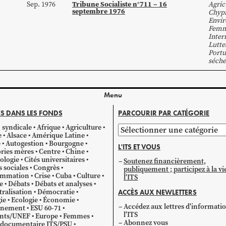
Tribune Socialiste n°711 – 16
Sep. 1976
Agric
septembre 1976
Chyp
Envi
Fem
Inter
Lutte
Portu
séche
Menu
S DANS LES FONDS
PARCOURIR PAR CATÉGORIE
 syndicale
Afrique
Agriculture
Parcourir
e
Alsace
Amérique Latine
par
e
Autogestion
Bourgogne
L'ITS ET VOUS
catégorie
ries mères
Centre
Chine
ologie
Cités universitaires
Soutenez financièrement,
s sociales
Congrès
publiquement ; participez à la vi
mmation
Crise
Cuba
Culture
l'ITS
e
Débats
Débats et analyses
ralisation
Démocratie
ACCÈS AUX NEWLETTERS
ie
Ecologie
Économie
Accédez aux lettres d'informati
gnement
ESU 60-71
l'ITS
ants/UNEF
Europe
Femmes
Abonnez vous
 documentaire ITS/PSU