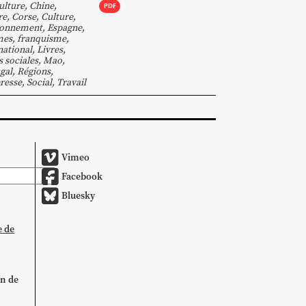
ulture
,
Chine
,
PDF
re
,
Corse
,
Culture
,
ronnement
,
Espagne
,
mes
,
franquisme
,
national
,
Livres
,
s sociales
,
Mao
,
gal
,
Régions
,
resse
,
Social
,
Travail
Vimeo
Facebook
Bluesky
e de
on de