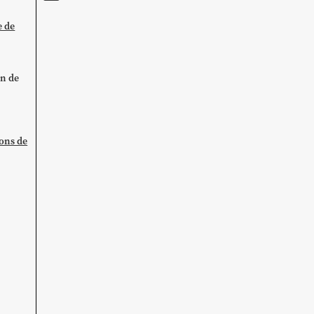
e de
on de
ions de