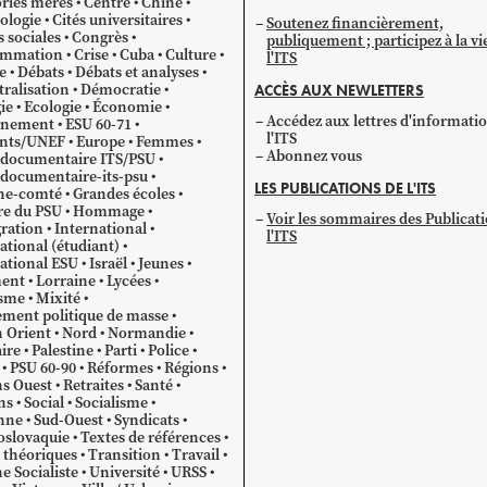
ries mères
Centre
Chine
ologie
Cités universitaires
Soutenez financièrement,
s sociales
Congrès
publiquement ; participez à la vi
mmation
Crise
Cuba
Culture
l'ITS
e
Débats
Débats et analyses
ralisation
Démocratie
ACCÈS AUX NEWLETTERS
ie
Ecologie
Économie
Accédez aux lettres d'informati
gnement
ESU 60-71
l'ITS
ants/UNEF
Europe
Femmes
Abonnez vous
 documentaire ITS/PSU
documentaire-its-psu
LES PUBLICATIONS DE L'ITS
he-comté
Grandes écoles
re du PSU
Hommage
Voir les sommaires des Publicat
ration
International
l'ITS
ational (étudiant)
ational ESU
Israël
Jeunes
ent
Lorraine
Lycées
sme
Mixité
ment politique de masse
 Orient
Nord
Normandie
ire
Palestine
Parti
Police
PSU 60-90
Réformes
Régions
s Ouest
Retraites
Santé
ns
Social
Socialisme
nne
Sud-Ouest
Syndicats
oslovaquie
Textes de références
 théoriques
Transition
Travail
e Socialiste
Université
URSS