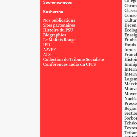
Catégo
Soutenez-nous
Chron
Classe
Recherche
Conso
Nos publications
Cultur
Sites partenaires
Décent
Histoire du PSU
Écolog
Biographies
Ensei
Le Maltais Rouge
Étudi
IED
Fonds
AAVPF
fonds-
ATS
Franc
Collection de Tribune Socialiste
Histoi
Conférences audio du CPFS
Immig
Intern
Intern
Logem
Marxi
Mouve
Moyen
Nucléa
Presse
Région
Sectio
Sorbo
Tchéc
Textes
Tribun