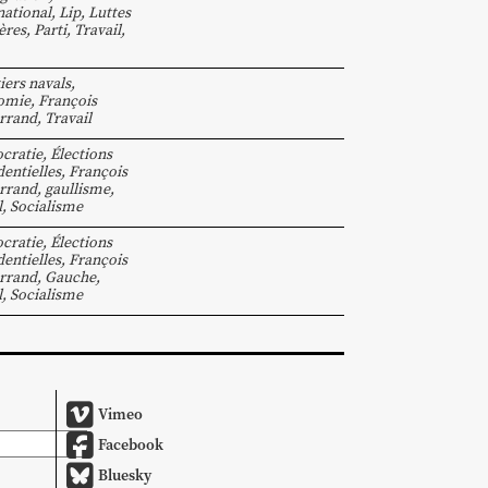
national
,
Lip
,
Luttes
ères
,
Parti
,
Travail
,
iers navals
,
omie
,
François
rrand
,
Travail
cratie
,
Élections
dentielles
,
François
rrand
,
gaullisme
,
l
,
Socialisme
cratie
,
Élections
dentielles
,
François
rrand
,
Gauche
,
l
,
Socialisme
Vimeo
Facebook
Bluesky