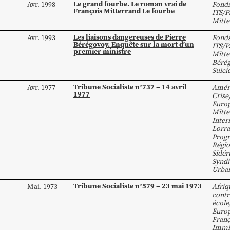
Le grand fourbe. Le roman vrai de
Avr. 1998
Fond
François Mitterrand Le fourbe
ITS/P
Mitte
Les liaisons dangereuses de Pierre
Avr. 1993
Fond
Bérégovoy. Enquête sur la mort d’un
ITS/P
premier ministre
Mitte
Béré
Suici
Tribune Socialiste n°737 – 14 avril
Avr. 1977
Améri
1977
Crise
Euro
Mitte
Inter
Lorra
Prog
Régio
Sidér
Syndi
Urba
Tribune Socialiste n°579 – 23 mai 1973
Mai. 1973
Afriq
contr
école
Euro
Franç
Immi