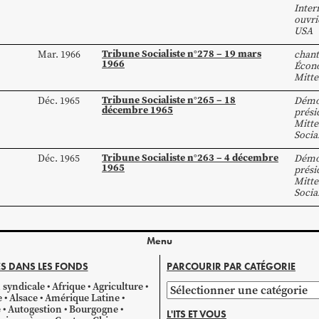
Inter
ouvri
USA
Tribune Socialiste n°278 – 19 mars
Mar. 1966
chant
1966
Écon
Mitte
Tribune Socialiste n°265 – 18
Déc. 1965
Démo
décembre 1965
prési
Mitte
Socia
Tribune Socialiste n°263 – 4 décembre
Déc. 1965
Démo
1965
prési
Mitte
Socia
Menu
S DANS LES FONDS
PARCOURIR PAR CATÉGORIE
 syndicale
Afrique
Agriculture
Parcourir
e
Alsace
Amérique Latine
par
e
Autogestion
Bourgogne
L'ITS ET VOUS
catégorie