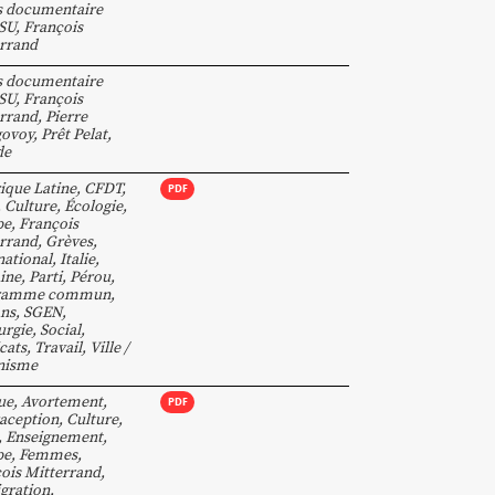
s documentaire
SU
,
François
rrand
s documentaire
SU
,
François
rrand
,
Pierre
govoy
,
Prêt Pelat
,
de
que Latine
,
CFDT
,
PDF
,
Culture
,
Écologie
,
pe
,
François
rrand
,
Grèves
,
national
,
Italie
,
ine
,
Parti
,
Pérou
,
ramme commun
,
ns
,
SGEN
,
urgie
,
Social
,
cats
,
Travail
,
Ville /
nisme
ue
,
Avortement
,
PDF
aception
,
Culture
,
,
Enseignement
,
pe
,
Femmes
,
ois Mitterrand
,
gration
,