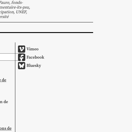
Faure
,
fonds-
entaire-its-psu
,
cipation
,
UNEF
,
rsité
Vimeo
Facebook
Bluesky
e de
on de
ions de