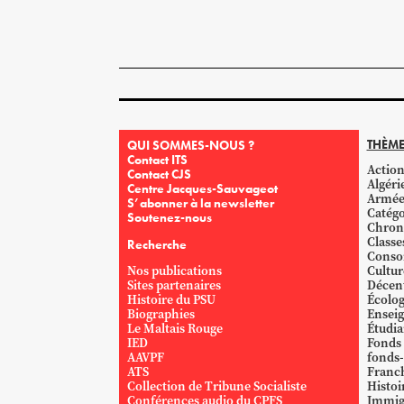
THÈME
QUI SOMMES-NOUS ?
Contact ITS
Action
Contact CJS
Algéri
Centre Jacques-Sauvageot
Armé
S’abonner à la newsletter
Catégo
Soutenez-nous
Chron
Classe
Recherche
Conso
Nos publications
Cultur
Sites partenaires
Décent
Histoire du PSU
Écolog
Biographies
Ensei
Le Maltais Rouge
Étudi
IED
Fonds
AAVPF
fonds-
ATS
Franc
Collection de Tribune Socialiste
Histoi
Conférences audio du CPFS
Immig