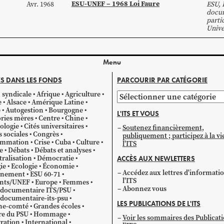
ESU-UNEF – 1968 Loi Faure
Avr. 1968
ESU
,
docum
parti
Unive
Menu
S DANS LES FONDS
PARCOURIR PAR CATÉGORIE
 syndicale
Afrique
Agriculture
Parcourir
e
Alsace
Amérique Latine
par
e
Autogestion
Bourgogne
L'ITS ET VOUS
catégorie
ries mères
Centre
Chine
ologie
Cités universitaires
Soutenez financièrement,
s sociales
Congrès
publiquement ; participez à la vi
mmation
Crise
Cuba
Culture
l'ITS
e
Débats
Débats et analyses
ralisation
Démocratie
ACCÈS AUX NEWLETTERS
ie
Ecologie
Économie
Accédez aux lettres d'informati
gnement
ESU 60-71
l'ITS
ants/UNEF
Europe
Femmes
Abonnez vous
 documentaire ITS/PSU
documentaire-its-psu
LES PUBLICATIONS DE L'ITS
he-comté
Grandes écoles
re du PSU
Hommage
Voir les sommaires des Publicat
ration
International