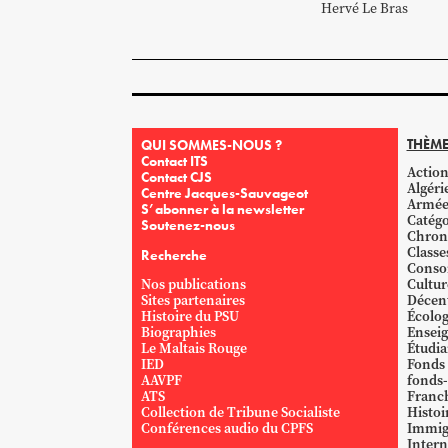
Hervé
Le Bras
THÈME
QUI SOMMES-NOUS ?
Contact ITS
Action
Contact CJS
Algéri
Centre Jacques-Sauvageot
Armé
S’abonner à la newsletter
Catégo
Soutenez-nous
Chron
Classe
Recherche
Conso
Nos publications
Cultur
Sites partenaires
Décent
Histoire du PSU
Écolog
Biographies
Ensei
Le Maltais Rouge
Étudi
IED
Fonds
AAVPF
fonds-
ATS
Franc
Collection de Tribune Socialiste
Histoi
Conférences audio du CPFS
Immig
Intern