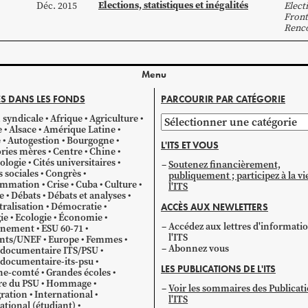
Elections, statistiques et inégalités
Déc. 2015
Elect
Front
Renco
Menu
S DANS LES FONDS
PARCOURIR PAR CATÉGORIE
 syndicale
Afrique
Agriculture
Parcourir
e
Alsace
Amérique Latine
par
e
Autogestion
Bourgogne
L'ITS ET VOUS
catégorie
ries mères
Centre
Chine
ologie
Cités universitaires
Soutenez financièrement,
s sociales
Congrès
publiquement ; participez à la vi
mmation
Crise
Cuba
Culture
l'ITS
e
Débats
Débats et analyses
ralisation
Démocratie
ACCÈS AUX NEWLETTERS
ie
Ecologie
Économie
Accédez aux lettres d'informati
gnement
ESU 60-71
l'ITS
ants/UNEF
Europe
Femmes
Abonnez vous
 documentaire ITS/PSU
documentaire-its-psu
LES PUBLICATIONS DE L'ITS
he-comté
Grandes écoles
re du PSU
Hommage
Voir les sommaires des Publicat
ration
International
l'ITS
ational (étudiant)