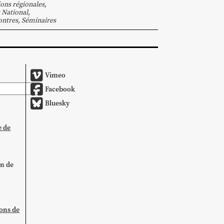
ions régionales
,
 National
,
ntres, Séminaires
Vimeo
Facebook
Bluesky
e de
on de
ions de