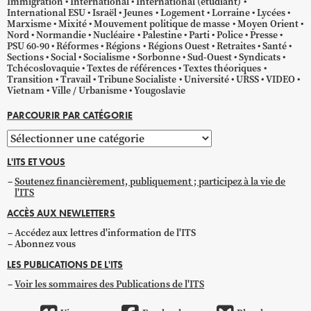
Immigration
International
International (étudiant)
International ESU
Israël
Jeunes
Logement
Lorraine
Lycées
Marxisme
Mixité
Mouvement politique de masse
Moyen Orient
Nord
Normandie
Nucléaire
Palestine
Parti
Police
Presse
PSU 60-90
Réformes
Régions
Régions Ouest
Retraites
Santé
Sections
Social
Socialisme
Sorbonne
Sud-Ouest
Syndicats
Tchécoslovaquie
Textes de références
Textes théoriques
Transition
Travail
Tribune Socialiste
Université
URSS
VIDEO
Vietnam
Ville / Urbanisme
Yougoslavie
PARCOURIR PAR CATÉGORIE
Parcourir
par
L'ITS ET VOUS
catégorie
Soutenez financièrement, publiquement ; participez à la vie de
l'ITS
ACCÈS AUX NEWLETTERS
Accédez aux lettres d'information de l'ITS
Abonnez vous
LES PUBLICATIONS DE L'ITS
Voir les sommaires des Publications de l'ITS