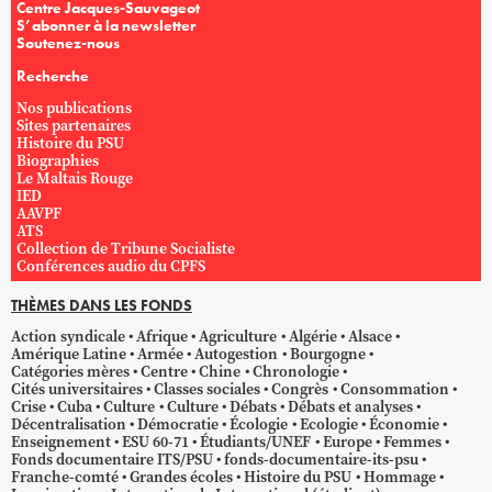
Centre Jacques-Sauvageot
S’abonner à la newsletter
Soutenez-nous
Recherche
Nos publications
Sites partenaires
Histoire du PSU
Biographies
Le Maltais Rouge
IED
AAVPF
ATS
Collection de Tribune Socialiste
Conférences audio du CPFS
THÈMES DANS LES FONDS
Action syndicale
Afrique
Agriculture
Algérie
Alsace
Amérique Latine
Armée
Autogestion
Bourgogne
Catégories mères
Centre
Chine
Chronologie
Cités universitaires
Classes sociales
Congrès
Consommation
Crise
Cuba
Culture
Culture
Débats
Débats et analyses
Décentralisation
Démocratie
Écologie
Ecologie
Économie
Enseignement
ESU 60-71
Étudiants/UNEF
Europe
Femmes
Fonds documentaire ITS/PSU
fonds-documentaire-its-psu
Franche-comté
Grandes écoles
Histoire du PSU
Hommage