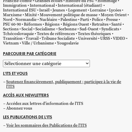
Franche-comté
Grandes écoles
Histoire du PSU
Hommage
Immigration
International
International (étudiant)
International ESU
Israël
Jeunes
Logement
Lorraine
Lycées
Marxisme
Mixité
Mouvement politique de masse
Moyen Orient
Nord
Normandie
Nucléaire
Palestine
Parti
Police
Presse
PSU 60-90
Réformes
Régions
Régions Ouest
Retraites
Santé
Sections
Social
Socialisme
Sorbonne
Sud-Ouest
Syndicats
Tchécoslovaquie
Textes de références
Textes théoriques
Transition
Travail
Tribune Socialiste
Université
URSS
VIDEO
Vietnam
Ville / Urbanisme
Yougoslavie
PARCOURIR PAR CATÉGORIE
Parcourir
par
L'ITS ET VOUS
catégorie
Soutenez financièrement, publiquement ; participez à la vie de
l'ITS
ACCÈS AUX NEWLETTERS
Accédez aux lettres d'information de l'ITS
Abonnez vous
LES PUBLICATIONS DE L'ITS
Voir les sommaires des Publications de l'ITS