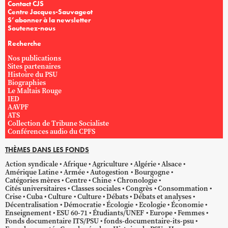
Contact CJS
Centre Jacques-Sauvageot
S’abonner à la newsletter
Soutenez-nous
Recherche
Nos publications
Sites partenaires
Histoire du PSU
Biographies
Le Maltais Rouge
IED
AAVPF
ATS
Collection de Tribune Socialiste
Conférences audio du CPFS
THÈMES DANS LES FONDS
Action syndicale
Afrique
Agriculture
Algérie
Alsace
Amérique Latine
Armée
Autogestion
Bourgogne
Catégories mères
Centre
Chine
Chronologie
Cités universitaires
Classes sociales
Congrès
Consommation
Crise
Cuba
Culture
Culture
Débats
Débats et analyses
Décentralisation
Démocratie
Écologie
Ecologie
Économie
Enseignement
ESU 60-71
Étudiants/UNEF
Europe
Femmes
Fonds documentaire ITS/PSU
fonds-documentaire-its-psu