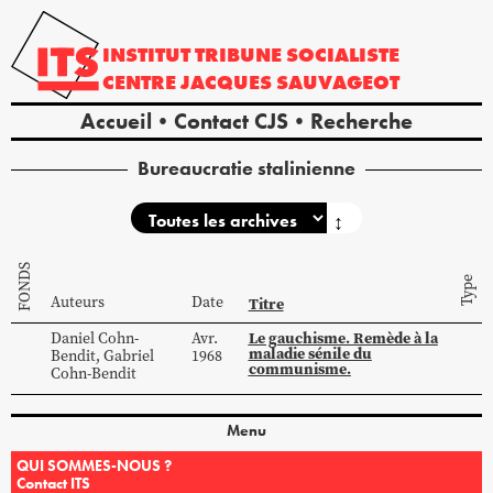
INSTITUT
TRIBUNE
SOCIALISTE
CENTRE
JACQUES
SAUVAGEOT
Accueil
Contact CJS
Recherche
Bureaucratie stalinienne
↕
FONDS
Type
Auteurs
Date
Titre
Le gauchisme. Remède à la
Daniel
Cohn-
Avr.
maladie sénile du
Bendit
,
Gabriel
1968
communisme.
Cohn-Bendit
Menu
QUI SOMMES-NOUS ?
Contact ITS