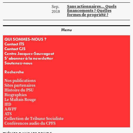
Sans actionnaires… Quels
Sep.
financements ? Quelles
2018
formes de propriété ?
Menu
QUI SOMMES-NOUS ?
Contact ITS
Contact CJS
Centre Jacques-Sauvageot
S’abonner à la newsletter
Soutenez-nous
Recherche
Nos publications
Sites partenaires
Histoire du PSU
Biographies
Le Maltais Rouge
IED
AAVPF
ATS
Collection de Tribune Socialiste
Conférences audio du CPFS