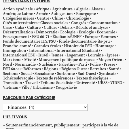
THÈMES DANS LES FONDS
Action syndicale
Afrique
Agriculture
Algérie
Alsace
Amérique Latine
Armée
Autogestion
Bourgogne
Catégories mères
Centre
Chine
Chronologie
Cités universitaires
Classes sociales
Congrès
Consommation
Crise
Cuba
Culture
Culture
Débats
Débats et analyses
Décentralisation
Démocratie
Écologie
Ecologie
Économie
Enseignement
ESU 60-71
Étudiants/UNEF
Europe
Femmes
Fonds documentaire ITS/PSU
fonds-documentaire-its-psu
Franche-comté
Grandes écoles
Histoire du PSU
Hommage
Immigration
International
International (étudiant)
International ESU
Israël
Jeunes
Logement
Lorraine
Lycées
Marxisme
Mixité
Mouvement politique de masse
Moyen Orient
Nord
Normandie
Nucléaire
Palestine
Parti
Police
Presse
PSU 60-90
Réformes
Régions
Régions Ouest
Retraites
Santé
Sections
Social
Socialisme
Sorbonne
Sud-Ouest
Syndicats
Tchécoslovaquie
Textes de références
Textes théoriques
Transition
Travail
Tribune Socialiste
Université
URSS
VIDEO
Vietnam
Ville / Urbanisme
Yougoslavie
PARCOURIR PAR CATÉGORIE
Parcourir
par
L'ITS ET VOUS
catégorie
Soutenez financièrement, publiquement ; participez à la vie de