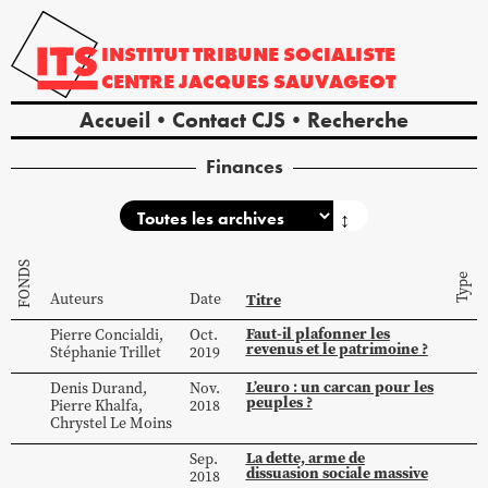
INSTITUT
TRIBUNE
SOCIALISTE
CENTRE
JACQUES
SAUVAGEOT
Accueil
Contact CJS
Recherche
Finances
↕
FONDS
Type
Auteurs
Date
Titre
Faut-il plafonner les
Pierre
Concialdi
,
Oct.
revenus et le patrimoine ?
Stéphanie
Trillet
2019
L’euro : un carcan pour les
Denis
Durand
,
Nov.
peuples ?
Pierre
Khalfa
,
2018
Chrystel
Le Moins
La dette, arme de
Sep.
dissuasion sociale massive
2018