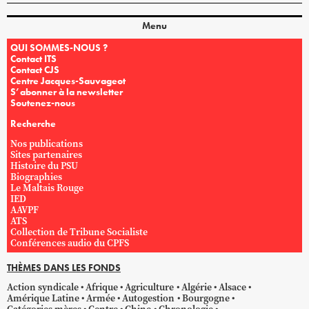
Menu
QUI SOMMES-NOUS ?
Contact ITS
Contact CJS
Centre Jacques-Sauvageot
S’abonner à la newsletter
Soutenez-nous
Recherche
Nos publications
Sites partenaires
Histoire du PSU
Biographies
Le Maltais Rouge
IED
AAVPF
ATS
Collection de Tribune Socialiste
Conférences audio du CPFS
THÈMES DANS LES FONDS
Action syndicale
Afrique
Agriculture
Algérie
Alsace
Amérique Latine
Armée
Autogestion
Bourgogne