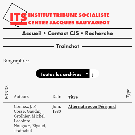
INSTITUT
TRIBUNE
SOCIALISTE
CENTRE
JACQUES
SAUVAGEOT
Accueil
Contact CJS
Recherche
Trainchot
Biographie :
↕
FONDS
Type
Auteurs
Date
Titre
Alternatives en Périgord
Connez
,
J.-P.
Juin.
Cosse
,
Gaudin
,
1980
Grolhier
,
Michel
Lecointe
,
Nouguez
,
Rigaud
,
Trainchot