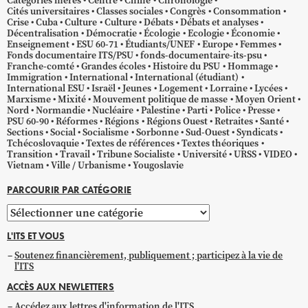
Catégories mères
Centre
Chine
Chronologie
Cités universitaires
Classes sociales
Congrès
Consommation
Crise
Cuba
Culture
Culture
Débats
Débats et analyses
Décentralisation
Démocratie
Écologie
Ecologie
Économie
Enseignement
ESU 60-71
Étudiants/UNEF
Europe
Femmes
Fonds documentaire ITS/PSU
fonds-documentaire-its-psu
Franche-comté
Grandes écoles
Histoire du PSU
Hommage
Immigration
International
International (étudiant)
International ESU
Israël
Jeunes
Logement
Lorraine
Lycées
Marxisme
Mixité
Mouvement politique de masse
Moyen Orient
Nord
Normandie
Nucléaire
Palestine
Parti
Police
Presse
PSU 60-90
Réformes
Régions
Régions Ouest
Retraites
Santé
Sections
Social
Socialisme
Sorbonne
Sud-Ouest
Syndicats
Tchécoslovaquie
Textes de références
Textes théoriques
Transition
Travail
Tribune Socialiste
Université
URSS
VIDEO
Vietnam
Ville / Urbanisme
Yougoslavie
PARCOURIR PAR CATÉGORIE
Parcourir
par
L'ITS ET VOUS
catégorie
Soutenez financièrement, publiquement ; participez à la vie de
l'ITS
ACCÈS AUX NEWLETTERS
Accédez aux lettres d'information de l'ITS