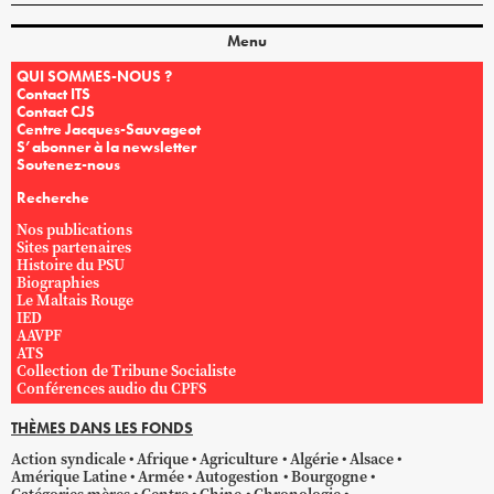
Menu
QUI SOMMES-NOUS ?
Contact ITS
Contact CJS
Centre Jacques-Sauvageot
S’abonner à la newsletter
Soutenez-nous
Recherche
Nos publications
Sites partenaires
Histoire du PSU
Biographies
Le Maltais Rouge
IED
AAVPF
ATS
Collection de Tribune Socialiste
Conférences audio du CPFS
THÈMES DANS LES FONDS
Action syndicale
Afrique
Agriculture
Algérie
Alsace
Amérique Latine
Armée
Autogestion
Bourgogne