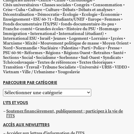
Catégories mères
Centre
Chine
Chronologie
Cités universitaires
Classes sociales
Congrès
Consommation
Crise
Cuba
Culture
Culture
Débats
Débats et analyses
Décentralisation
Démocratie
Écologie
Ecologie
Économie
Enseignement
ESU 60-71
Étudiants/UNEF
Europe
Femmes
Fonds documentaire ITS/PSU
fonds-documentaire-its-psu
Franche-comté
Grandes écoles
Histoire du PSU
Hommage
Immigration
International
International (étudiant)
International ESU
Israël
Jeunes
Logement
Lorraine
Lycées
Marxisme
Mixité
Mouvement politique de masse
Moyen Orient
Nord
Normandie
Nucléaire
Palestine
Parti
Police
Presse
PSU 60-90
Réformes
Régions
Régions Ouest
Retraites
Santé
Sections
Social
Socialisme
Sorbonne
Sud-Ouest
Syndicats
Tchécoslovaquie
Textes de références
Textes théoriques
Transition
Travail
Tribune Socialiste
Université
URSS
VIDEO
Vietnam
Ville / Urbanisme
Yougoslavie
PARCOURIR PAR CATÉGORIE
Parcourir
par
L'ITS ET VOUS
catégorie
Soutenez financièrement, publiquement ; participez à la vie de
l'ITS
ACCÈS AUX NEWLETTERS
Accédez aux lettres d'information de l'ITS